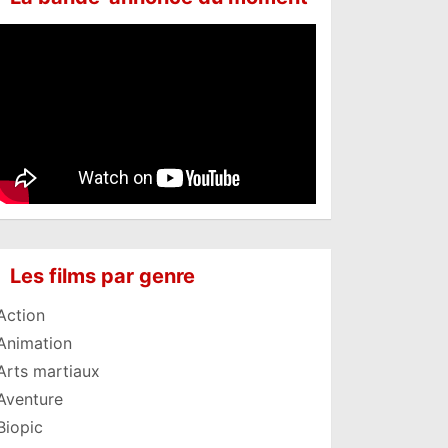
Les films par genre
Action
Animation
Arts martiaux
Aventure
Biopic