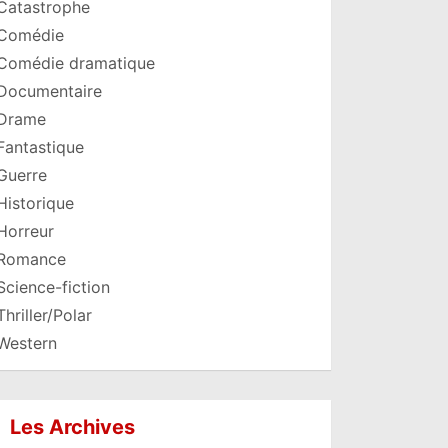
Catastrophe
Comédie
Comédie dramatique
Documentaire
Drame
Fantastique
Guerre
Historique
Horreur
Romance
Science-fiction
Thriller/Polar
Western
Les Archives