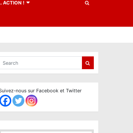
 ACTION !
S
e
a
r
c
Suivez-nous sur Facebook et Twitter
h