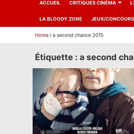
ACCUEIL
CRITIQUES CINÉMA
L
LA BLOODY ZONE
JEUX/CONCOURS
Home
a second chance 2015
Étiquette :
a second ch