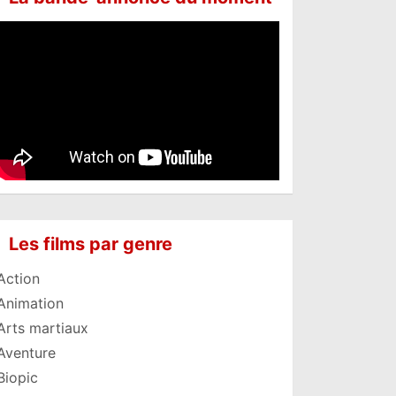
Les films par genre
Action
Animation
Arts martiaux
Aventure
Biopic