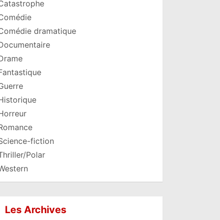
Catastrophe
Comédie
Comédie dramatique
Documentaire
Drame
Fantastique
Guerre
Historique
Horreur
Romance
Science-fiction
Thriller/Polar
Western
Les Archives