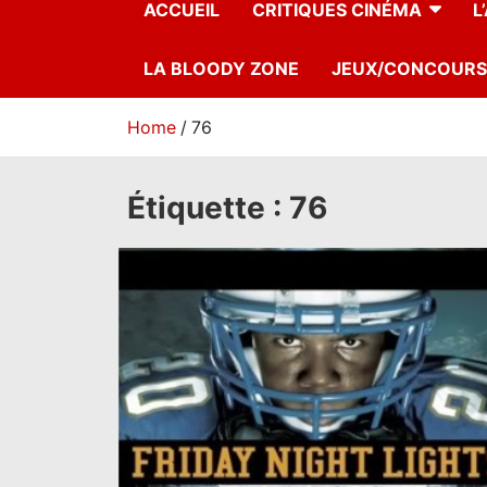
ACCUEIL
CRITIQUES CINÉMA
L
LA BLOODY ZONE
JEUX/CONCOURS
Home
76
Étiquette :
76