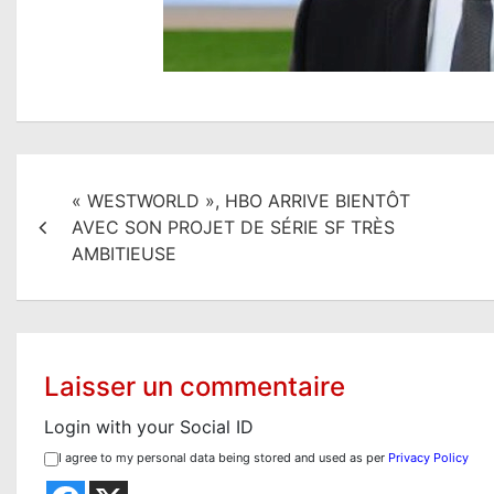
N
« WESTWORLD », HBO ARRIVE BIENTÔT
a
AVEC SON PROJET DE SÉRIE SF TRÈS
v
AMBITIEUSE
i
g
a
Laisser un commentaire
t
Login with your Social ID
i
I agree to my personal data being stored and used as per
Privacy Policy