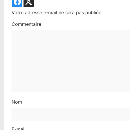
o
n
Votre adresse e-mail ne sera pas publiée.
d
Commentaire
e
l
’
a
r
t
i
Nom
c
l
E-mail