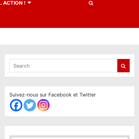
 ACTION !
S
e
a
r
c
Suivez-nous sur Facebook et Twitter
h