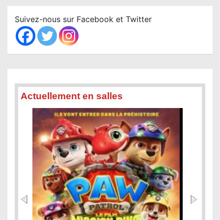
r
c
Suivez-nous sur Facebook et Twitter
h
Actuellement en salles