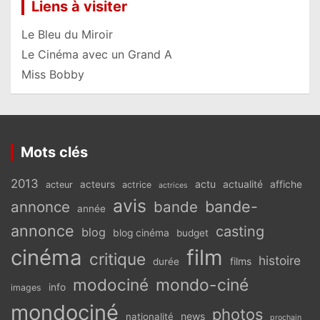
Liens à visiter
Le Bleu du Miroir
Le Cinéma avec un Grand A
Miss Bobby
Mots clés
2013
actu
acteurs
actualité
affiche
acteur
actrice
actrices
avis
bande-
annonce
bande
année
annonce
casting
blog
blog cinéma
budget
cinéma
film
critique
histoire
films
durée
modociné
mondo-ciné
info
images
mondociné
photos
news
nationalité
prochain