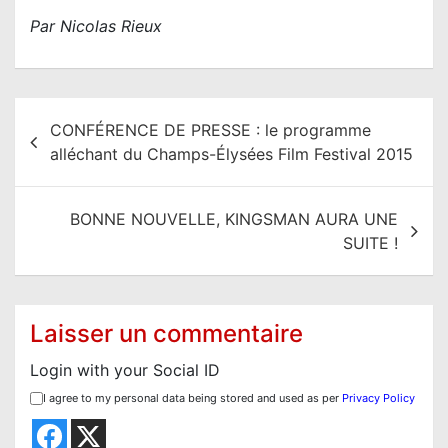
Par Nicolas Rieux
N
CONFÉRENCE DE PRESSE : le programme
a
alléchant du Champs-Élysées Film Festival 2015
v
i
BONNE NOUVELLE, KINGSMAN AURA UNE
g
SUITE !
a
t
i
Laisser un commentaire
o
Login with your Social ID
n
I agree to my personal data being stored and used as per
Privacy Policy
d
e