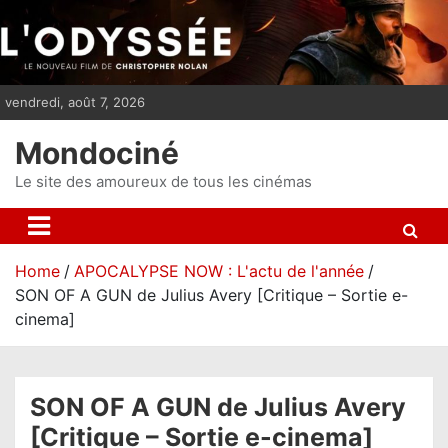
S
k
i
p
vendredi, août 7, 2026
t
o
Mondociné
c
o
Le site des amoureux de tous les cinémas
n
t
e
Home
APOCALYPSE NOW : L'actu de l'année
n
SON OF A GUN de Julius Avery [Critique – Sortie e-
t
cinema]
SON OF A GUN de Julius Avery
[Critique – Sortie e-cinema]