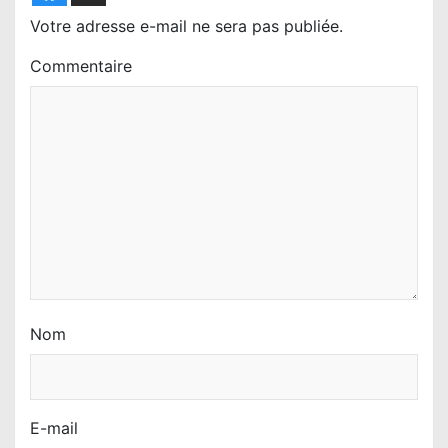
l
Votre adresse e-mail ne sera pas publiée.
’
Commentaire
a
r
t
i
c
l
e
Nom
E-mail