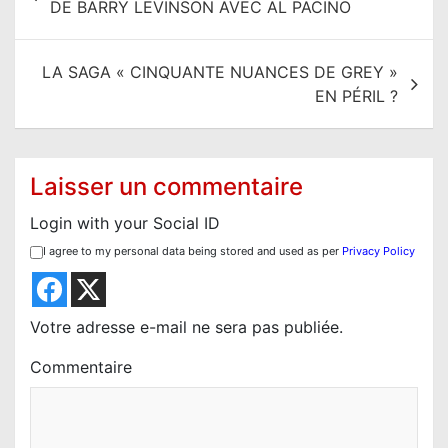
DE BARRY LEVINSON AVEC AL PACINO
v
i
LA SAGA « CINQUANTE NUANCES DE GREY »
g
EN PÉRIL ?
a
t
i
Laisser un commentaire
o
Login with your Social ID
n
I agree to my personal data being stored and used as per
Privacy Policy
d
e
l
Votre adresse e-mail ne sera pas publiée.
’
Commentaire
a
r
t