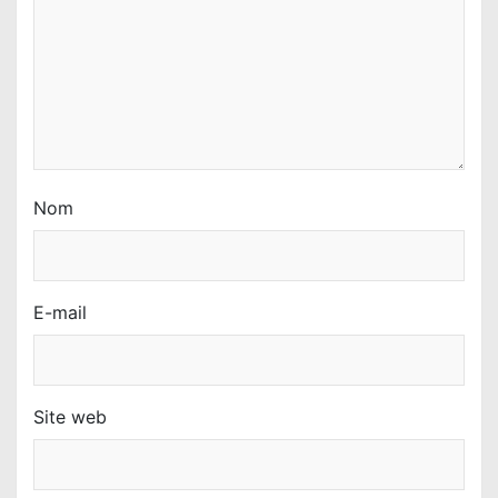
i
c
l
e
Nom
E-mail
Site web