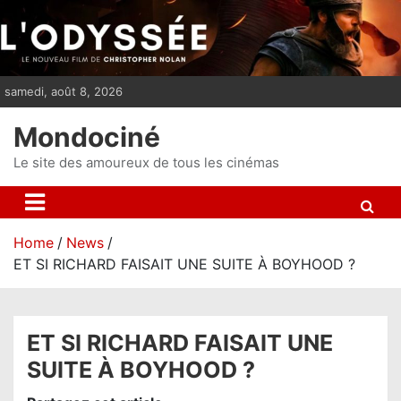
S
k
i
p
samedi, août 8, 2026
t
o
Mondociné
c
o
Le site des amoureux de tous les cinémas
n
t
e
Home
News
n
ET SI RICHARD FAISAIT UNE SUITE À BOYHOOD ?
t
ET SI RICHARD FAISAIT UNE
SUITE À BOYHOOD ?