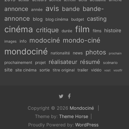
actrices
avis
bande-
annonce
bande
année
annonce
casting
blog
blog cinéma
budget
cinéma
film
critique
histoire
films
durée
modociné
mondo-ciné
info
images
mondociné
photos
news
nationalité
prochain
réalisateur
résumé
prochainement
projet
scénario
site
vidéo
site cinéma
sortie
titre original
trailer
vostfr
vost
Copyright © 2026
Mondociné
Theme by:
Theme Horse
Proudly Powered by:
WordPress