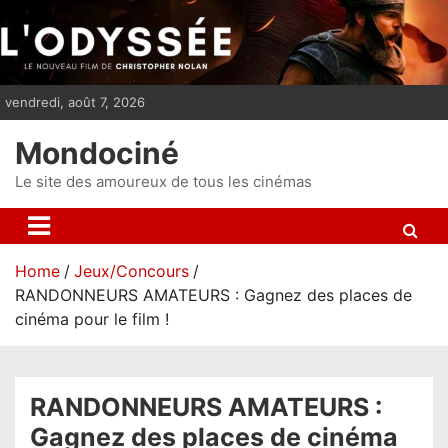
S
k
i
p
vendredi, août 7, 2026
t
o
Mondociné
c
o
Le site des amoureux de tous les cinémas
n
t
e
Home
Jeux/Concours
n
RANDONNEURS AMATEURS : Gagnez des places de
t
cinéma pour le film !
RANDONNEURS AMATEURS :
Gagnez des places de cinéma