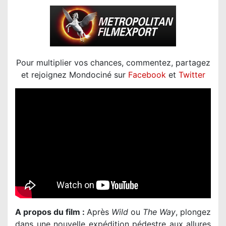
Pour multiplier vos chances, commentez, partagez
et rejoignez Mondociné sur
Facebook
et
Twitter
A propos du film :
Après
Wild
ou
The Way
, plongez
dans une nouvelle expédition pédestre aux allures