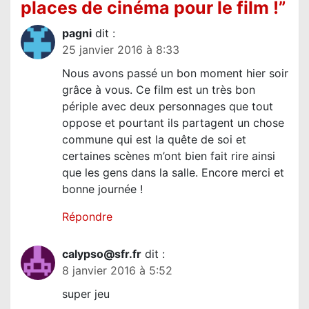
places de cinéma pour le film !
”
n
d
pagni
dit :
25 janvier 2016 à 8:33
e
Nous avons passé un bon moment hier soir
l
grâce à vous. Ce film est un très bon
’
périple avec deux personnages que tout
a
oppose et pourtant ils partagent un chose
r
commune qui est la quête de soi et
certaines scènes m’ont bien fait rire ainsi
t
que les gens dans la salle. Encore merci et
i
bonne journée !
c
Répondre
l
e
calypso@sfr.fr
dit :
8 janvier 2016 à 5:52
super jeu