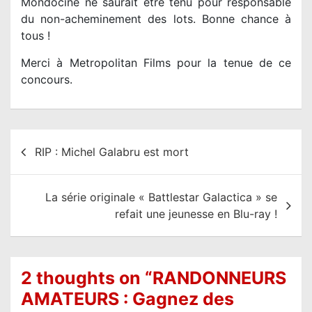
Mondociné ne saurait être tenu pour responsable
du non-acheminement des lots. Bonne chance à
tous !
Merci à Metropolitan Films pour la tenue de ce
concours.
N
RIP : Michel Galabru est mort
a
v
La série originale « Battlestar Galactica » se
i
refait une jeunesse en Blu-ray !
g
a
t
2 thoughts on “
RANDONNEURS
i
AMATEURS : Gagnez des
o