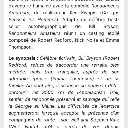
d’aventure humaine avec la comédie
Randonneurs
Amateurs
, du réalisateur Ken Kwapis (
Ce que
Pensent les Hommes
). Adapté du célèbre best-
seller autobiographique de Bill Bryson,
Randonneurs Amateurs
réunit un casting étoilé
composé de Robert Redford, Nick Nolte et Emma
Thompson.
Le synopsis :
Célèbre écrivain, Bill Bryson (Robert
Redford) refuse de s’accorder une retraite bien
méritée, mais trop tranquille, auprès de son
adorable épouse (Emma Thompson) et de sa
famille. Au contraire, il se lance un nouveau défi :
parcourir les 3500 km de l’Appalachian Trail,
sentier de randonnée préservé et sauvage qui relie
la Géorgie au Maine. Les difficultés de l’exercice
augmenteront lorsqu’il accepte la présence d’un
compagnon de route – son vieil ami Stephen Katz
(Nick Nolte) qu’il a perdu de vue depuis