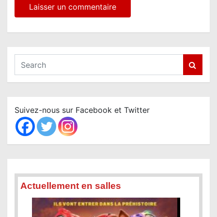
S
e
a
r
c
Suivez-nous sur Facebook et Twitter
h
Actuellement en salles