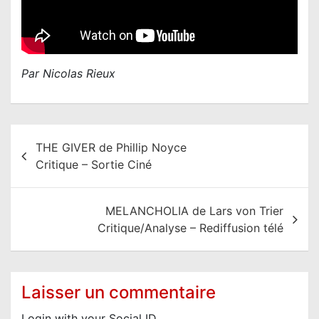
Par Nicolas Rieux
N
THE GIVER de Phillip Noyce
a
Critique – Sortie Ciné
v
i
MELANCHOLIA de Lars von Trier
g
Critique/Analyse – Rediffusion télé
a
t
i
Laisser un commentaire
o
Login with your Social ID