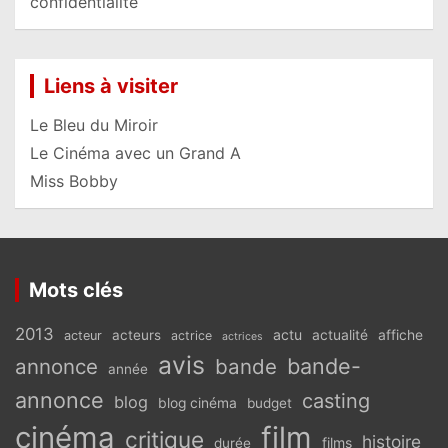
confidentialité
Liens à visiter
Le Bleu du Miroir
Le Cinéma avec un Grand A
Miss Bobby
Mots clés
2013
actu
acteurs
actualité
affiche
acteur
actrice
actrices
avis
bande-
annonce
bande
année
annonce
casting
blog
blog cinéma
budget
cinéma
film
critique
histoire
films
durée