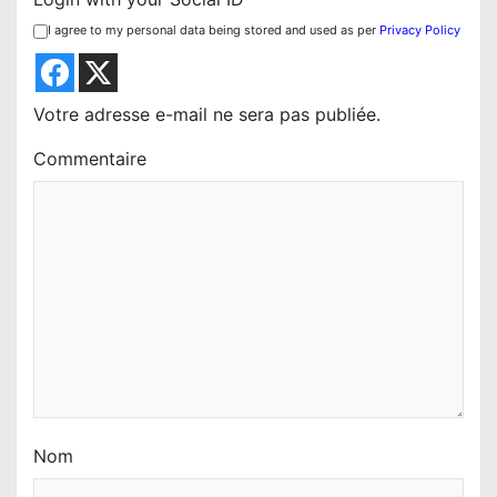
n
I agree to my personal data being stored and used as per
Privacy Policy
d
e
l
Votre adresse e-mail ne sera pas publiée.
’
Commentaire
a
r
t
i
c
l
e
Nom