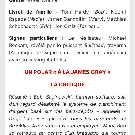
Genre
: Polar, Drame
Livret de famille
: Tom Hardy (
Bob
), Noomi
Rapace (
Nadia
), James Gandolfini (
Marv
), Matthias
Schoenaerts (
Eric
), Jon Ortiz (
Torres
)…
Signes particuliers :
Le réalisateur Michael
Roskam, révélé par le puissant
Bullhead
, traverse
l’Atlantique et signe son premier film américain
avec un casting 4 étoiles.
UN POLAR « À LA JAMES GRAY »
LA CRITIQUE
Résumé :
Bob Saginowski, barman solitaire, suit
d’un regard désabusé le système de blanchiment
d’argent basé sur des bars-dépôts – appelés «
Drop bars » – qui sévit dans les bas-fonds de
Brooklyn. Avec son cousin et employeur Marv, Bob
se retrouve au centre d’un braquage qui tourne