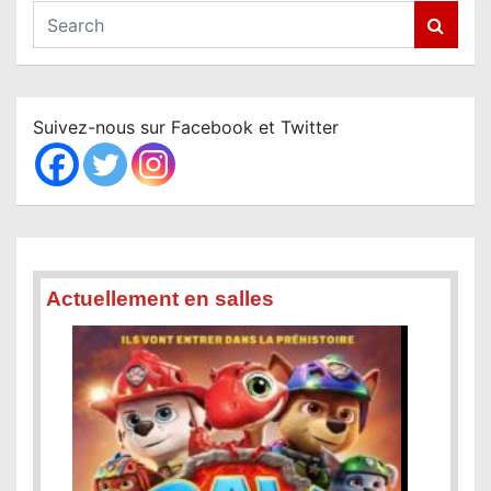
S
e
a
r
c
Suivez-nous sur Facebook et Twitter
h
Actuellement en salles