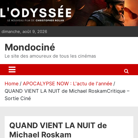
S
k
i
p
dimanche, août 9, 2026
t
o
Mondociné
c
o
Le site des amoureux de tous les cinémas
n
t
e
Home
APOCALYPSE NOW : L'actu de l'année
n
QUAND VIENT LA NUIT de Michael RoskamCritique –
t
Sortie Ciné
QUAND VIENT LA NUIT de
Michael Roskam