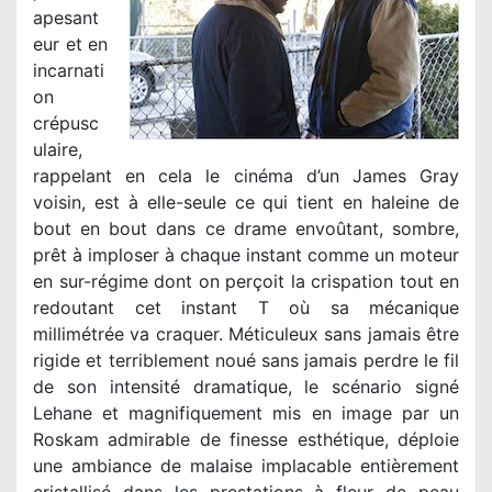
apesant
eur et en
incarnati
on
crépusc
ulaire,
rappelant en cela le cinéma d’un James Gray
voisin, est à elle-seule ce qui tient en haleine de
bout en bout dans ce drame envoûtant, sombre,
prêt à imploser à chaque instant comme un moteur
en sur-régime dont on perçoit la crispation tout en
redoutant cet instant T où sa mécanique
millimétrée va craquer. Méticuleux sans jamais être
rigide et terriblement noué sans jamais perdre le fil
de son intensité dramatique, le scénario signé
Lehane et magnifiquement mis en image par un
Roskam admirable de finesse esthétique, déploie
une ambiance de malaise implacable entièrement
cristallisé dans les prestations à fleur de peau