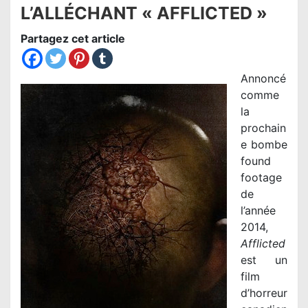
L’ALLÉCHANT « AFFLICTED »
Partagez cet article
Annoncé
comme
la
prochain
e bombe
found
footage
de
l’année
2014,
Afflicted
est un
film
d’horreur