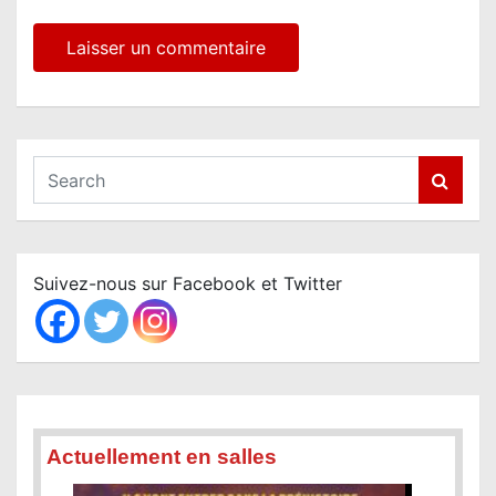
S
e
a
r
c
Suivez-nous sur Facebook et Twitter
h
Actuellement en salles