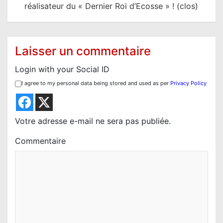
t
réalisateur du « Dernier Roi d’Ecosse » ! (clos)
i
o
Laisser un commentaire
n
d
Login with your Social ID
e
I agree to my personal data being stored and used as per
Privacy Policy
l
’
Votre adresse e-mail ne sera pas publiée.
a
r
Commentaire
t
i
c
l
e