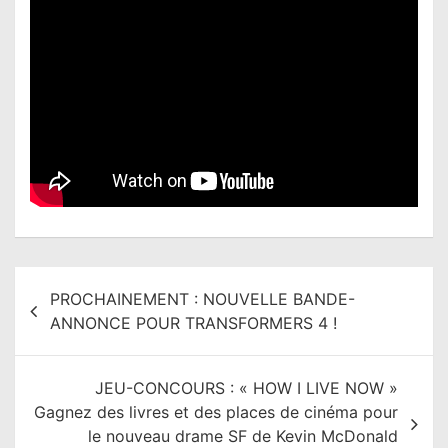
N
PROCHAINEMENT : NOUVELLE BANDE-
a
ANNONCE POUR TRANSFORMERS 4 !
v
i
JEU-CONCOURS : « HOW I LIVE NOW »
g
Gagnez des livres et des places de cinéma pour
a
le nouveau drame SF de Kevin McDonald