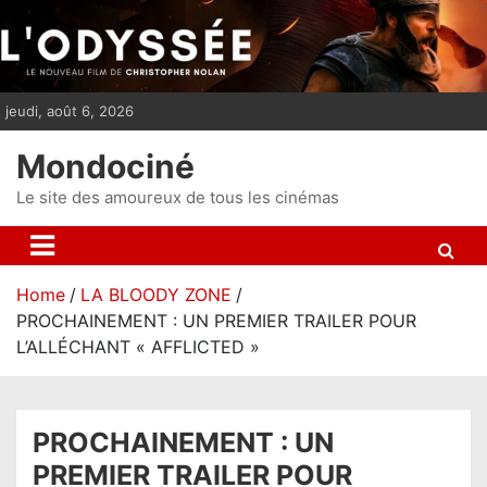
S
k
i
p
jeudi, août 6, 2026
t
o
Mondociné
c
o
Le site des amoureux de tous les cinémas
n
t
e
Home
LA BLOODY ZONE
n
PROCHAINEMENT : UN PREMIER TRAILER POUR
t
L’ALLÉCHANT « AFFLICTED »
PROCHAINEMENT : UN
PREMIER TRAILER POUR