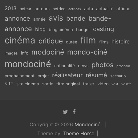
2013
actu
acteurs
actualité
affiche
acteur
actrice
actrices
avis
bande-
annonce
bande
année
annonce
casting
blog
blog cinéma
budget
cinéma
film
critique
histoire
films
durée
modociné
mondo-ciné
info
images
mondociné
photos
news
nationalité
prochain
réalisateur
résumé
prochainement
projet
scénario
site
vidéo
site cinéma
sortie
titre original
trailer
vostfr
vost
Copyright © 2026
Mondociné
Theme by:
Theme Horse