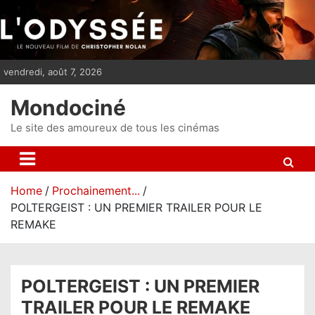
S
k
i
p
vendredi, août 7, 2026
t
o
Mondociné
c
o
Le site des amoureux de tous les cinémas
n
t
e
Home
Prochainement...
n
POLTERGEIST : UN PREMIER TRAILER POUR LE
t
REMAKE
POLTERGEIST : UN PREMIER
TRAILER POUR LE REMAKE