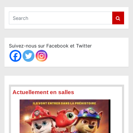
S
e
a
r
c
Suivez-nous sur Facebook et Twitter
h
Actuellement en salles