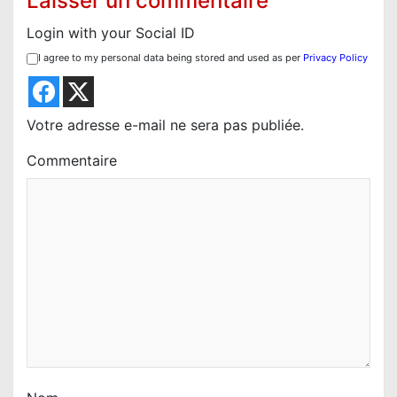
Laisser un commentaire
i
Login with your Social ID
o
I agree to my personal data being stored and used as per
Privacy Policy
n
d
e
Votre adresse e-mail ne sera pas publiée.
l
Commentaire
’
a
r
t
i
c
l
e