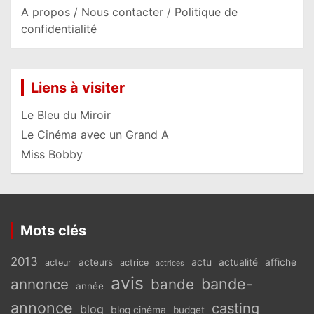
A propos / Nous contacter / Politique de
confidentialité
Liens à visiter
Le Bleu du Miroir
Le Cinéma avec un Grand A
Miss Bobby
Mots clés
2013
actu
acteurs
actualité
affiche
acteur
actrice
actrices
avis
bande-
annonce
bande
année
annonce
casting
blog
blog cinéma
budget