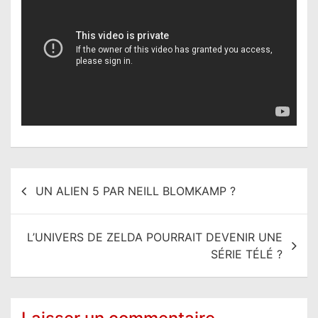
N
UN ALIEN 5 PAR NEILL BLOMKAMP ?
a
v
L’UNIVERS DE ZELDA POURRAIT DEVENIR UNE
i
SÉRIE TÉLÉ ?
g
a
t