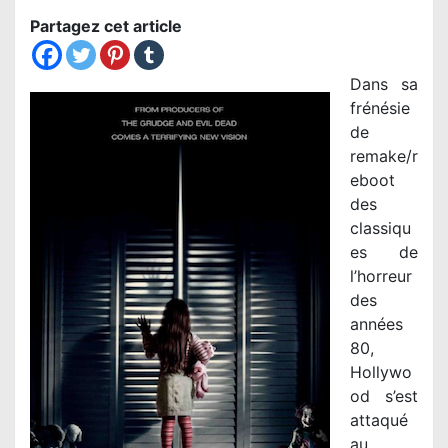
Partagez cet article
Dans sa
frénésie
de
remake/r
eboot
des
classiqu
es de
l’horreur
des
années
80,
Hollywo
od s’est
attaqué
au