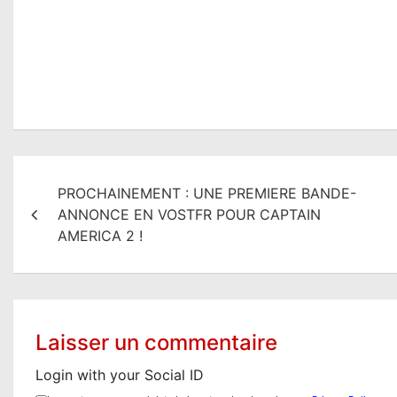
N
PROCHAINEMENT : UNE PREMIERE BANDE-
a
ANNONCE EN VOSTFR POUR CAPTAIN
v
AMERICA 2 !
i
g
a
Laisser un commentaire
t
Login with your Social ID