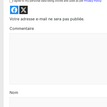
i
I agree to my personal data being stored and used as per
Privacy Policy
o
n
Votre adresse e-mail ne sera pas publiée.
d
Commentaire
e
l
’
a
r
t
i
Nom
c