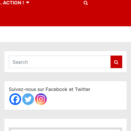
 ACTION !
S
e
a
r
c
Suivez-nous sur Facebook et Twitter
h