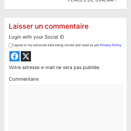
a
t
i
Laisser un commentaire
o
Login with your Social ID
n
I agree to my personal data being stored and used as per
Privacy Policy
d
e
l
Votre adresse e-mail ne sera pas publiée.
’
Commentaire
a
r
t
i
c
l