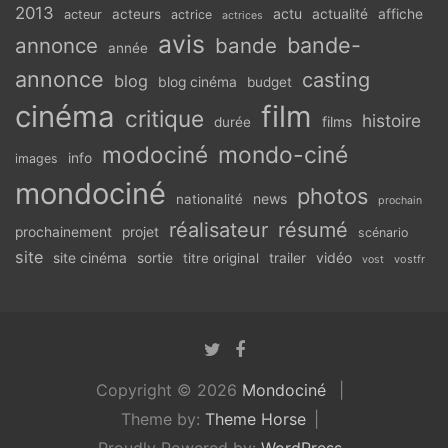
2013
actu
acteurs
actualité
affiche
acteur
actrice
actrices
avis
bande-
annonce
bande
année
annonce
casting
blog
blog cinéma
budget
cinéma
film
critique
histoire
films
durée
modociné
mondo-ciné
info
images
mondociné
photos
news
nationalité
prochain
réalisateur
résumé
prochainement
projet
scénario
site
vidéo
site cinéma
sortie
titre original
trailer
vostfr
vost
Copyright © 2026
Mondociné
Theme by:
Theme Horse