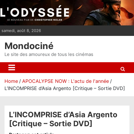
S
k
i
p
samedi, août 8, 2026
t
o
Mondociné
c
o
Le site des amoureux de tous les cinémas
n
t
e
Home
APOCALYPSE NOW : L'actu de l'année
n
L’INCOMPRISE d’Asia Argento [Critique – Sortie DVD]
t
L’INCOMPRISE d’Asia Argento
[Critique – Sortie DVD]