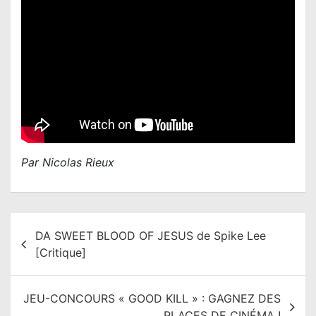
Par Nicolas Rieux
N
DA SWEET BLOOD OF JESUS de Spike Lee
a
[Critique]
v
i
JEU-CONCOURS « GOOD KILL » : GAGNEZ DES
g
PLACES DE CINÉMA !