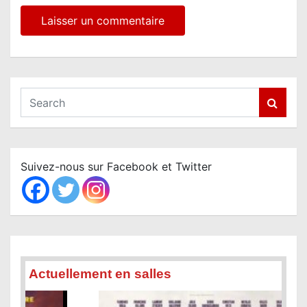
S
e
a
r
c
Suivez-nous sur Facebook et Twitter
h
Actuellement en salles