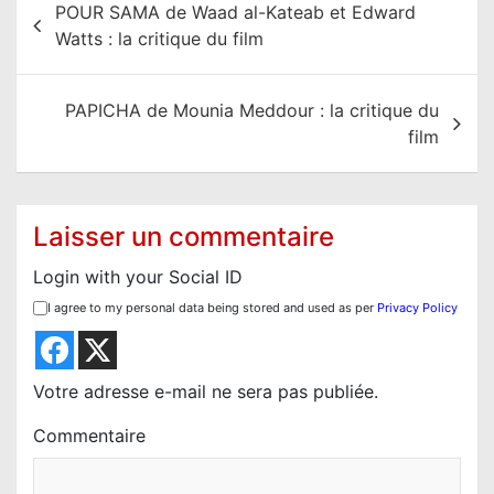
POUR SAMA de Waad al-Kateab et Edward
a
Watts : la critique du film
v
i
PAPICHA de Mounia Meddour : la critique du
g
film
a
t
i
Laisser un commentaire
o
Login with your Social ID
n
I agree to my personal data being stored and used as per
Privacy Policy
d
e
l
Votre adresse e-mail ne sera pas publiée.
’
Commentaire
a
r