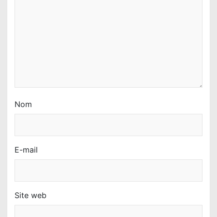
t
i
c
l
e
Nom
E-mail
Site web