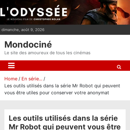
S
k
i
p
dimanche, août 9, 2026
t
o
Mondociné
c
o
Le site des amoureux de tous les cinémas
n
t
e
Home
En série...
n
Les outils utilisés dans la série Mr Robot qui peuvent
t
vous être utiles pour conserver votre anonymat
Les outils utilisés dans la série
Mr Robot qui peuvent vous être