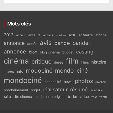
Mots clés
2013
actu
acteurs
actualité
affiche
acteur
actrice
actrices
avis
bande-
annonce
bande
année
annonce
casting
blog
blog cinéma
budget
cinéma
film
critique
histoire
films
durée
modociné
mondo-ciné
info
images
mondociné
photos
news
nationalité
prochain
réalisateur
résumé
prochainement
projet
scénario
site
vidéo
site cinéma
sortie
titre original
trailer
vostfr
vost