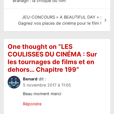
Branagh : la critique du film
v
i
JEU-CONCOURS « A BEAUTIFUL DAY » :
g
Gagnez vos places de cinéma pour le film !
a
t
i
One thought on “
LES
o
COULISSES DU CINÉMA : Sur
n
les tournages de films et en
d
dehors… Chapitre 199
”
e
Benard
dit :
l
5 novembre 2017 à 11:05
’
Beau moment merci
a
r
Répondre
t