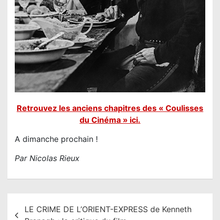
Retrouvez les anciens chapitres des « Coulisses
du Cinéma » ici.
A dimanche prochain !
Par Nicolas Rieux
N
LE CRIME DE L’ORIENT-EXPRESS de Kenneth
a