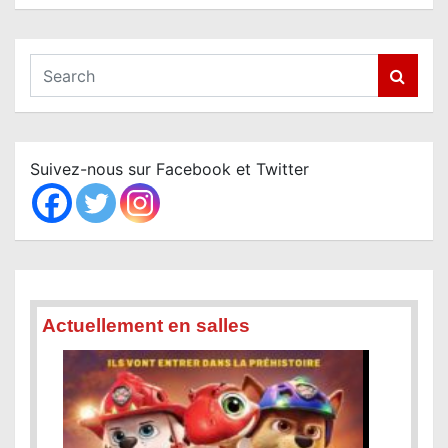
S
e
a
r
c
Suivez-nous sur Facebook et Twitter
h
Actuellement en salles