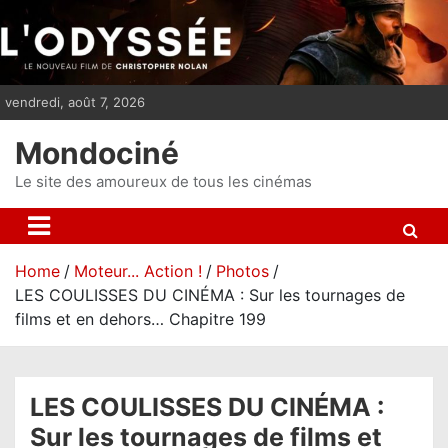
S
k
i
p
vendredi, août 7, 2026
t
o
Mondociné
c
o
Le site des amoureux de tous les cinémas
n
t
e
Home
Moteur... Action !
Photos
n
LES COULISSES DU CINÉMA : Sur les tournages de
t
films et en dehors… Chapitre 199
LES COULISSES DU CINÉMA :
Sur les tournages de films et