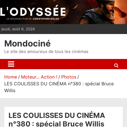
S
k
i
p
jeudi, août 6, 2026
t
o
Mondociné
c
o
Le site des amoureux de tous les cinémas
n
t
e
Home
Moteur... Action !
Photos
n
LES COULISSES DU CINÉMA n°380 : spécial Bruce
t
Willis
LES COULISSES DU CINÉMA
n°380 : spécial Bruce Willis