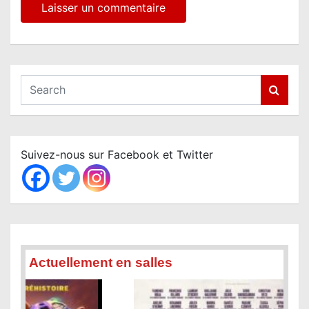
S
e
a
r
c
Suivez-nous sur Facebook et Twitter
h
Actuellement en salles