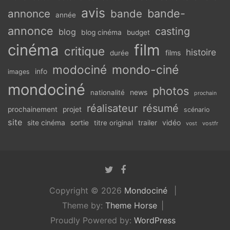
avis
bande-
annonce
bande
année
annonce
casting
blog
blog cinéma
budget
cinéma
film
critique
histoire
films
durée
modociné
mondo-ciné
info
images
mondociné
photos
news
nationalité
prochain
réalisateur
résumé
prochainement
projet
scénario
site
vidéo
site cinéma
sortie
titre original
trailer
vostfr
vost
Copyright © 2026
Mondociné
Theme by:
Theme Horse
Proudly Powered by:
WordPress