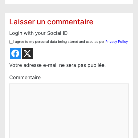
t
i
Laisser un commentaire
o
Login with your Social ID
n
I agree to my personal data being stored and used as per
Privacy Policy
d
e
l
Votre adresse e-mail ne sera pas publiée.
’
Commentaire
a
r
t
i
c
l