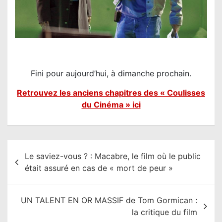
Fini pour aujourd’hui, à dimanche prochain.
Retrouvez les anciens chapitres des « Coulisses
du Cinéma » ici
N
Le saviez-vous ? : Macabre, le film où le public
a
était assuré en cas de « mort de peur »
v
i
UN TALENT EN OR MASSIF de Tom Gormican :
g
la critique du film
a