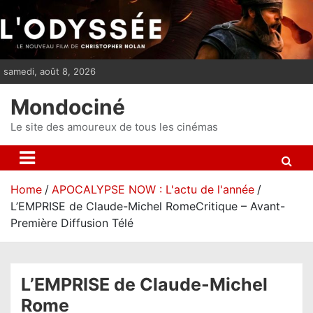
S
k
i
p
samedi, août 8, 2026
t
o
Mondociné
c
o
Le site des amoureux de tous les cinémas
n
t
e
Home
APOCALYPSE NOW : L'actu de l'année
n
L’EMPRISE de Claude-Michel RomeCritique – Avant-
t
Première Diffusion Télé
L’EMPRISE de Claude-Michel
Rome