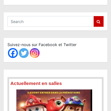
S
e
a
r
c
Suivez-nous sur Facebook et Twitter
h
Actuellement en salles