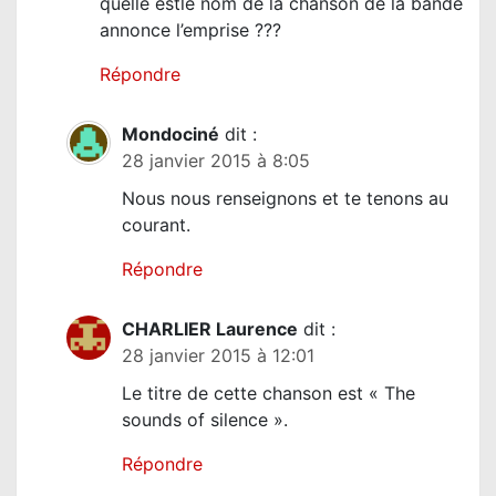
quelle estle nom de la chanson de la bande
r
annonce l’emprise ???
t
Répondre
i
c
Mondociné
dit :
l
28 janvier 2015 à 8:05
e
Nous nous renseignons et te tenons au
courant.
Répondre
CHARLIER Laurence
dit :
28 janvier 2015 à 12:01
Le titre de cette chanson est « The
sounds of silence ».
Répondre