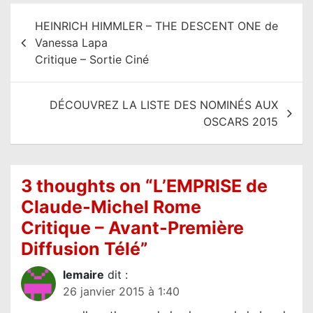
N
HEINRICH HIMMLER – THE DESCENT ONE de
a
Vanessa Lapa
v
Critique – Sortie Ciné
i
g
DÉCOUVREZ LA LISTE DES NOMINÉS AUX
a
OSCARS 2015
t
i
o
3 thoughts on “
L’EMPRISE de
n
Claude-Michel Rome
d
Critique – Avant-Première
e
Diffusion Télé
”
l
lemaire
dit :
’
26 janvier 2015 à 1:40
a