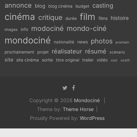
annonce
casting
blog
blog cinéma
budget
cinéma
film
critique
histoire
films
durée
modociné
mondo-ciné
info
images
mondociné
photos
news
nationalité
prochain
réalisateur
résumé
prochainement
projet
scénario
site
vidéo
site cinéma
sortie
titre original
trailer
vostfr
vost
Copyright © 2026
Mondociné
Theme by:
Theme Horse
Proudly Powered by:
WordPress