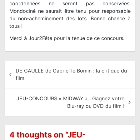
coordonnées ne seront pas conservées.
Mondociné ne saurait être tenu pour responsable
du non-acheminement des lots. Bonne chance à
tous !
Merci à Jour2Fête pour la tenue de ce concours.
N
DE GAULLE de Gabriel le Bomin : la critique du
a
film
v
i
JEU-CONCOURS « MIDWAY » : Gagnez votre
g
Blu-ray ou DVD du film !
a
t
i
4 thoughts on “
JEU-