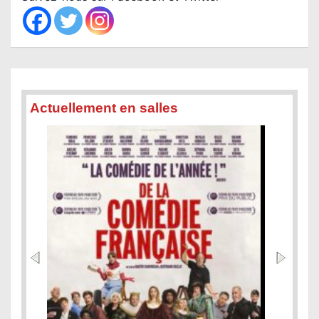
h
Actuellement en salles