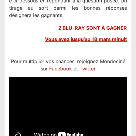
e ci-dessous en répondant à la question posée. Un
tirage au sort parmi les bonnes réponses
désignera les gagnants.
2 BLU-RAY SONT À GAGNER
V
ous avez jusqu’au 1
8 mars
minuit
Pour multiplier vos chances, rejoignez Mondociné
sur
Facebook
et
Twitter