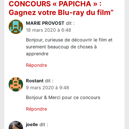
o
CONCOURS « PAPICHA » :
n
Gagnez votre Blu-ray du film
”
d
MARIE PROVOST
dit :
e
18 mars 2020 à 6:48
l
Bonjour, curieuse de découvrir le film et
’
surement beaucoup de choses à
a
apprendre
r
Répondre
t
i
Rostant
dit :
c
9 mars 2020 à 9:48
l
Bonjour & Merci pour ce concours
e
Répondre
joelle
dit :