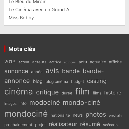
Le Bleu du Miroir
Le Cinéma avec un Grand A
Miss Bobby
Mots clés
2013
actu
acteurs
actualité
affiche
acteur
actrice
actrices
avis
bande-
annonce
bande
année
annonce
casting
blog
blog cinéma
budget
cinéma
film
critique
histoire
films
durée
modociné
mondo-ciné
info
images
mondociné
photos
news
nationalité
prochain
réalisateur
résumé
prochainement
projet
scénario