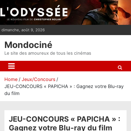
S
k
i
p
dimanche, août 9, 2026
t
o
Mondociné
c
o
Le site des amoureux de tous les cinémas
n
t
e
Home
Jeux/Concours
n
JEU-CONCOURS « PAPICHA » : Gagnez votre Blu-ray
t
du film
JEU-CONCOURS « PAPICHA » :
Gagnez votre Blu-ray du film