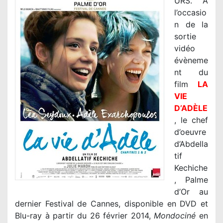
URS. A
l’occasio
n de la
sortie
vidéo
évèneme
nt du
film
LA
VIE
D’ADÈLE
, le chef
d’oeuvre
d’Abdella
tif
Kechiche
, Palme
d’Or au
dernier Festival de Cannes, disponible en DVD et
Blu-ray à partir du 26 février 2014,
Mondociné
en