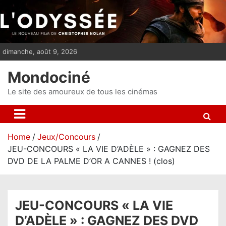
S
k
i
p
dimanche, août 9, 2026
t
o
Mondociné
c
o
Le site des amoureux de tous les cinémas
n
t
e
Home
Jeux/Concours
n
JEU-CONCOURS « LA VIE D’ADÈLE » : GAGNEZ DES
t
DVD DE LA PALME D’OR A CANNES ! (clos)
JEU-CONCOURS « LA VIE
D’ADÈLE » : GAGNEZ DES DVD