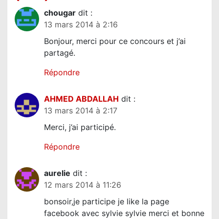
l
chougar
dit :
’
13 mars 2014 à 2:16
a
Bonjour, merci pour ce concours et j’ai
r
partagé.
t
Répondre
i
c
AHMED ABDALLAH
dit :
l
13 mars 2014 à 2:17
e
Merci, j’ai participé.
Répondre
aurelie
dit :
12 mars 2014 à 11:26
bonsoir,je participe je like la page
facebook avec sylvie sylvie merci et bonne