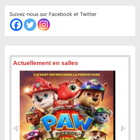
r
c
Suivez-nous sur Facebook et Twitter
h
Actuellement en salles