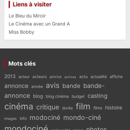
Liens à visiter
Le Bleu du Miroir
Le Cinéma avec un Grand A
Miss Bobby
Mots clés
2013
actu
acteurs
actualité
affiche
acteur
actrice
actrices
avis
bande-
annonce
bande
année
annonce
casting
blog
blog cinéma
budget
cinéma
film
critique
histoire
films
durée
modociné
mondo-ciné
info
images
mondociné
photos