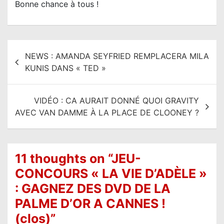
Bonne chance à tous !
N
NEWS : AMANDA SEYFRIED REMPLACERA MILA
a
KUNIS DANS « TED »
v
i
VIDÉO : CA AURAIT DONNÉ QUOI GRAVITY
g
AVEC VAN DAMME À LA PLACE DE CLOONEY ?
a
t
i
11 thoughts on “
JEU-
o
CONCOURS « LA VIE D’ADÈLE »
n
: GAGNEZ DES DVD DE LA
d
PALME D’OR A CANNES !
e
(clos)
”