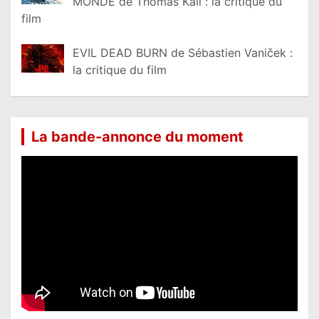
MONDE de Thomas Kail : la critique du
film
EVIL DEAD BURN de Sébastien Vaniček :
la critique du film
La bande-annonce du moment