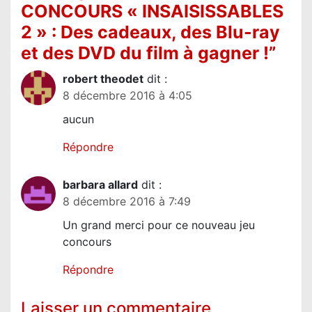
o
CONCOURS « INSAISISSABLES
n
2 » : Des cadeaux, des Blu-ray
d
et des DVD du film à gagner !
”
e
robert theodet
dit :
l
8 décembre 2016 à 4:05
’
aucun
a
r
Répondre
t
barbara allard
dit :
i
8 décembre 2016 à 7:49
c
Un grand merci pour ce nouveau jeu
l
concours
e
Répondre
Laisser un commentaire