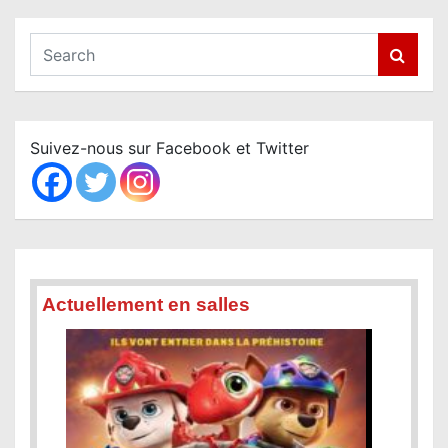
S
e
a
r
c
Suivez-nous sur Facebook et Twitter
h
Actuellement en salles