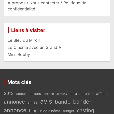
A propos / Nous contacter / Politique de
confidentialité
Liens à visiter
Le Bleu du Miroir
Le Cinéma avec un Grand A
Miss Bobby
Mots clés
2013
actu
acteurs
actualité
affiche
acteur
actrice
actrices
avis
bande-
annonce
bande
année
annonce
casting
blog
blog cinéma
budget