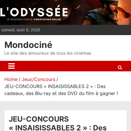
S
k
i
p
samedi, août 8, 2026
t
o
Mondociné
c
o
Le site des amoureux de tous les cinémas
n
t
e
Home
Jeux/Concours
n
JEU-CONCOURS « INSAISISSABLES 2 » : Des
t
cadeaux, des Blu-ray et des DVD du film à gagner !
JEU-CONCOURS
« INSAISISSABLES 2 » : Des