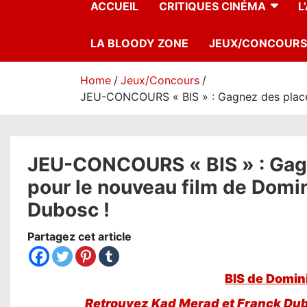
ACCUEIL
CRITIQUES CINÉMA
L
LA BLOODY ZONE
JEUX/CONCOURS
Home
Jeux/Concours
JEU-CONCOURS « BIS » : Gagnez des places
JEU-CONCOURS « BIS » : Gag
pour le nouveau film de Domi
Dubosc !
Partagez cet article
BIS de Domin
Retrouvez Kad Merad et Franck Dub