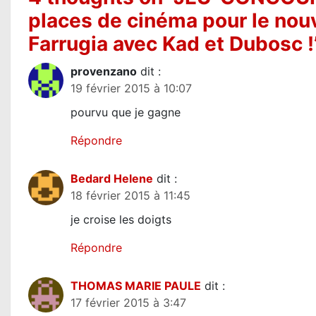
t
places de cinéma pour le nou
Farrugia avec Kad et Dubosc !
i
o
provenzano
dit :
19 février 2015 à 10:07
n
pourvu que je gagne
d
Répondre
e
l
Bedard Helene
dit :
18 février 2015 à 11:45
’
je croise les doigts
a
Répondre
r
t
THOMAS MARIE PAULE
dit :
17 février 2015 à 3:47
i