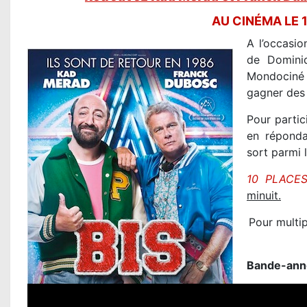
AU CINÉMA LE 1
A l’occasio
de Domini
Mondociné 
gagner des 
Pour partic
en réponda
sort parmi 
10 PLACE
minuit.
Pour multi
Bande-ann