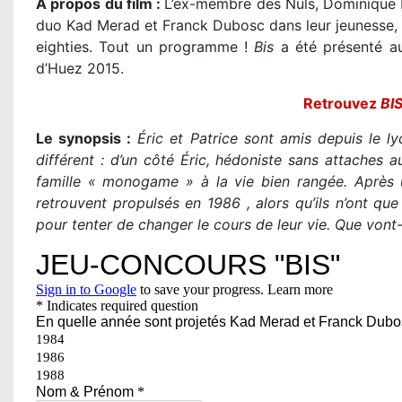
A propos du film :
L’ex-membre des Nuls, Dominique F
duo Kad Merad et Franck Dubosc dans leur jeunesse, 
eighties. Tout un programme !
Bis
a été présenté au
d’Huez 2015.
Retrouvez
BI
Le synopsis :
Éric et Patrice sont amis depuis le l
différent : d’un côté Éric, hédoniste sans attaches a
famille « monogame » à la vie bien rangée. Après u
retrouvent propulsés en 1986 , alors qu’ils n’ont que
pour tenter de changer le cours de leur vie.
Que vont-