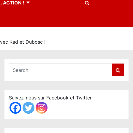
 ACTION !
vec Kad et Dubosc !
S
e
a
r
c
Suivez-nous sur Facebook et Twitter
h