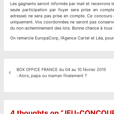
Les gagnants seront informés par mail et recevrons leu
seule participation par foyer sera prise en compt
adresse) ne sera pas prise en compte. Ce concours e
uniquement. Vos coordonnées ne seront pas conservé
du non-acheminement des lots. Bonne chance à tous 
On remercie EuropaCorp, l’Agence Cartel et Léa, pour
N
BOX OFFICE FRANCE du 04 au 10 février 2015
a
: Alors, papa ou maman finalement ?
v
i
g
a
4 thoughts on “
JEU-CONCOURS