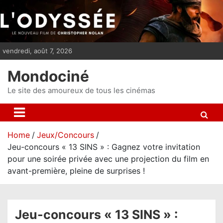
S
k
i
p
vendredi, août 7, 2026
t
o
Mondociné
c
o
Le site des amoureux de tous les cinémas
n
t
e
Home
Jeux/Concours
n
Jeu-concours « 13 SINS » : Gagnez votre invitation
t
pour une soirée privée avec une projection du film en
avant-première, pleine de surprises !
Jeu-concours « 13 SINS » :