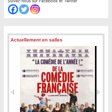
Suivez-nous sur Facebook et Twitter
h
Actuellement en salles