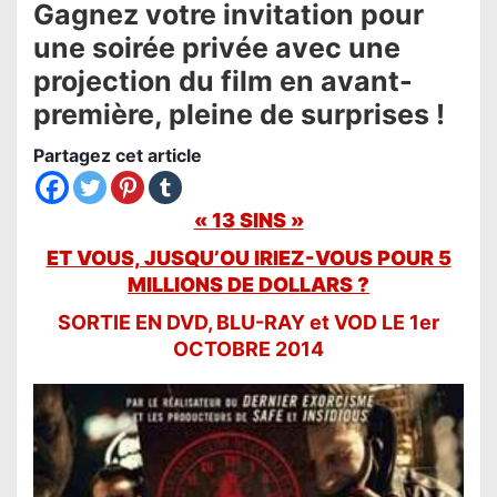
Gagnez votre invitation pour
une soirée privée avec une
projection du film en avant-
première, pleine de surprises !
Partagez cet article
« 13 SINS »
ET VOUS, JUSQU’OU IRIEZ-VOUS POUR 5
MILLIONS DE DOLLARS ?
SORTIE EN DVD, BLU-RAY et VOD LE 1er
OCTOBRE 2014