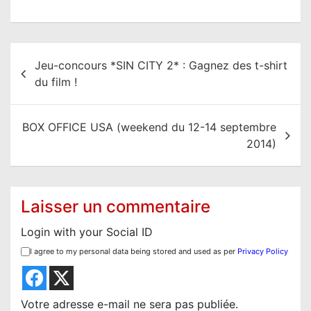
N
Jeu-concours *SIN CITY 2* : Gagnez des t-shirt
a
du film !
v
i
BOX OFFICE USA (weekend du 12-14 septembre
g
2014)
a
t
i
Laisser un commentaire
o
Login with your Social ID
n
I agree to my personal data being stored and used as per
Privacy Policy
d
e
l
Votre adresse e-mail ne sera pas publiée.