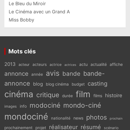
Le Bleu du Miroir
Le Cinéma avec un Grand A
Miss Bobby
Mots clés
2013
actu
acteurs
actualité
affiche
acteur
actrice
actrices
avis
bande-
annonce
bande
année
annonce
casting
blog
blog cinéma
budget
cinéma
film
critique
histoire
films
durée
modociné
mondo-ciné
info
images
mondociné
photos
news
nationalité
prochain
réalisateur
résumé
prochainement
projet
scénario