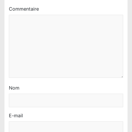
’
Commentaire
a
r
t
i
c
l
e
Nom
E-mail