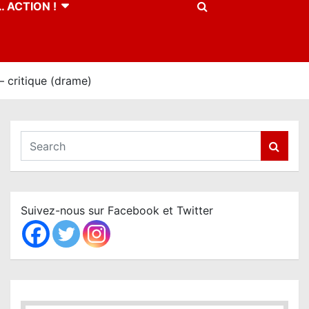
 ACTION !
 critique (drame)
S
e
a
r
c
Suivez-nous sur Facebook et Twitter
h