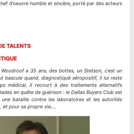
LA PAT PATROUILLE LE FILM - MISSION
hef d’oeuvre humble et sincère, porté par des acteurs
DINO : la critique du film
Lire la suite...
DE TALENTS
ITIQUE
n Woodroof a 35 ans, des bottes, un Stetson, c’est un
 bascule quand, diagnostiqué séropositif, il lui reste
s médical, il recourt à des traitements alternatifs
alades en quête de guérison : le Dallas Buyers Club est
ne bataille contre les laboratoires et les autorités
 et pour sa propre vie….