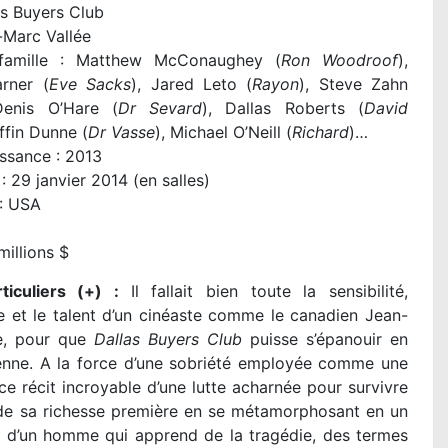
s Buyers Club
-Marc Vallée
 famille : Matthew McConaughey (
Ron Woodroof
),
arner (
Eve Sacks
), Jared Leto (
Rayon
), Steve Zahn
Denis O’Hare (
Dr Sevard
), Dallas Roberts (
David
iffin Dunne (
Dr Vasse
), Michael O’Neill (
Richard
)…
ssance : 2013
: 29 janvier 2014 (en salles)
 : USA
millions $
ticuliers (+) :
Il fallait bien toute la sensibilité,
nce et le talent d’un cinéaste comme le canadien Jean-
e, pour que
Dallas Buyers Club
puisse s’épanouir en
enne. A la force d’une sobriété employée comme une
 ce récit incroyable d’une lutte acharnée pour survivre
cende sa richesse première en se métamorphosant en un
le d’un homme qui apprend de la tragédie, des termes