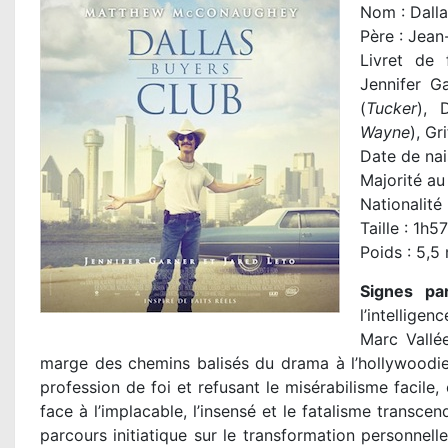
Nom : Dalla
Père : Jean
Livret de
Jennifer G
(
Tucker
), 
Wayne
), Gr
Date de nai
Majorité au 
Nationalité
Taille : 1h57
Poids : 5,5 
Signes par
l’intellige
Marc Vallé
marge des chemins balisés du drama à l’hollywoodi
profession de foi et refusant le misérabilisme facile,
face à l’implacable, l’insensé et le fatalisme trans
parcours initiatique sur le transformation personnel