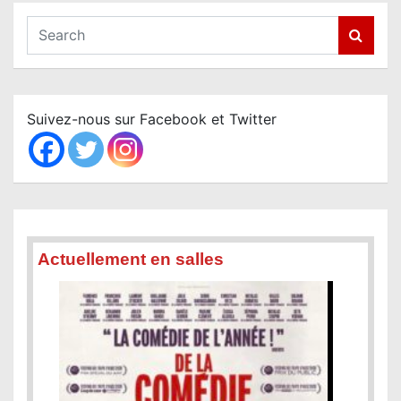
S
e
a
r
c
Suivez-nous sur Facebook et Twitter
h
Actuellement en salles