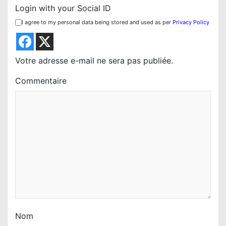
Login with your Social ID
o
I agree to my personal data being stored and used as per
Privacy Policy
n
d
e
Votre adresse e-mail ne sera pas publiée.
l
Commentaire
’
a
r
t
i
c
l
e
Nom