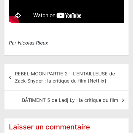
Par Nicolas Rieux
N
REBEL MOON PARTIE 2 – L’ENTAILLEUSE de
a
Zack Snyder : la critique du film [Netflix]
v
i
BÂTIMENT 5 de Ladj Ly : la critique du film
g
a
t
Laisser un commentaire
i