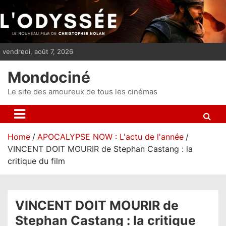
S
k
i
p
vendredi, août 7, 2026
t
o
Mondociné
c
o
Le site des amoureux de tous les cinémas
n
t
e
Home
APOCALYPSE NOW : L'actu de l'année
n
VINCENT DOIT MOURIR de Stephan Castang : la
t
critique du film
VINCENT DOIT MOURIR de
Stephan Castang : la critique