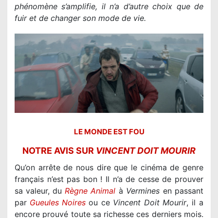
phénomène s’amplifie, il n’a d’autre choix que de
fuir et de changer son mode de vie.
LE MONDE EST FOU
NOTRE AVIS SUR
VINCENT DOIT MOURIR
Qu’on arrête de nous dire que le cinéma de genre
français n’est pas bon ! Il n’a de cesse de prouver
sa valeur, du
Règne Animal
à
Vermines
en passant
par
Gueules Noires
ou ce
Vincent Doit Mourir
, il a
encore prouvé toute sa richesse ces derniers mois.