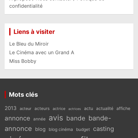
confidentialité
Liens à visiter
Le Bleu du Miroir
Le Cinéma avec un Grand A
Miss Bobby
Mots clés
2013
actu
acteurs
actualité
affiche
acteur
actrice
actrices
avis
bande-
annonce
bande
année
annonce
casting
blog
blog cinéma
budget