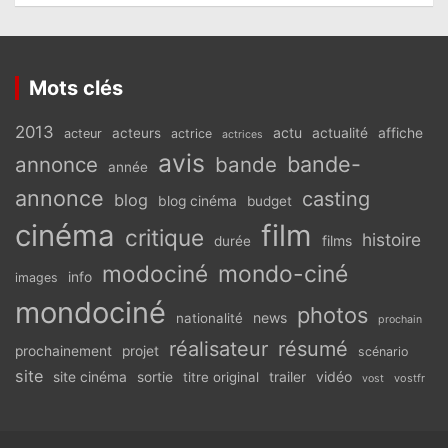
Mots clés
2013
actu
acteurs
actualité
affiche
acteur
actrice
actrices
avis
bande-
annonce
bande
année
annonce
casting
blog
blog cinéma
budget
cinéma
film
critique
histoire
films
durée
modociné
mondo-ciné
info
images
mondociné
photos
news
nationalité
prochain
réalisateur
résumé
prochainement
projet
scénario
site
vidéo
site cinéma
sortie
titre original
trailer
vostfr
vost