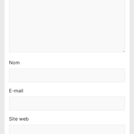
t
i
c
l
e
Nom
E-mail
Site web