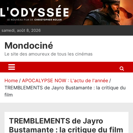
S
k
i
p
samedi, août 8, 2026
t
o
Mondociné
c
o
Le site des amoureux de tous les cinémas
n
t
e
Home
APOCALYPSE NOW : L'actu de l'année
n
TREMBLEMENTS de Jayro Bustamante : la critique du
t
film
TREMBLEMENTS de Jayro
Bustamante : la critique du film