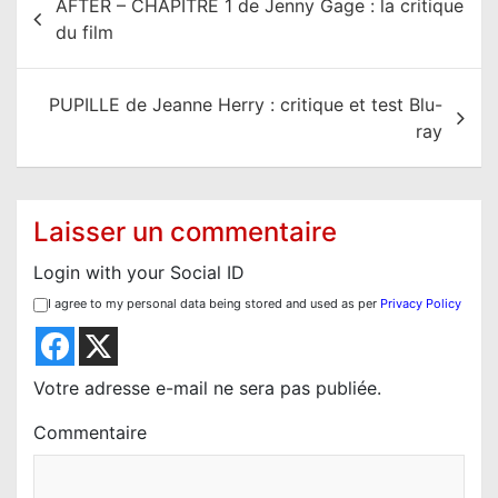
AFTER – CHAPITRE 1 de Jenny Gage : la critique
a
du film
v
i
PUPILLE de Jeanne Herry : critique et test Blu-
g
ray
a
t
i
Laisser un commentaire
o
Login with your Social ID
n
I agree to my personal data being stored and used as per
Privacy Policy
d
e
l
Votre adresse e-mail ne sera pas publiée.
’
Commentaire
a
r