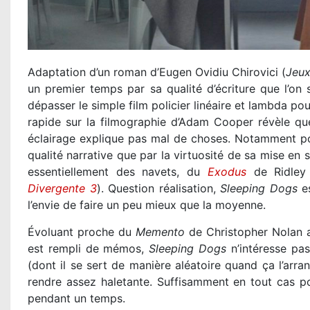
Adaptation d’un roman d’Eugen Ovidiu Chirovici (
Jeux
un premier temps par sa qualité d’écriture que l’on 
dépasser le simple film policier linéaire et lambda pou
rapide sur la filmographie d’Adam Cooper révèle que 
éclairage explique pas mal de choses. Notamment 
qualité narrative que par la virtuosité de sa mise en
essentiellement des navets, du
Exodus
de Ridley
Divergente 3
). Question réalisation,
Sleeping Dogs
es
l’envie de faire un peu mieux que la moyenne.
Évoluant proche du
Memento
de Christopher Nolan a
est rempli de mémos,
Sleeping Dogs
n’intéresse pas
(dont il se sert de manière aléatoire quand ça l’arr
rendre assez haletante. Suffisamment en tout cas p
pendant un temps.