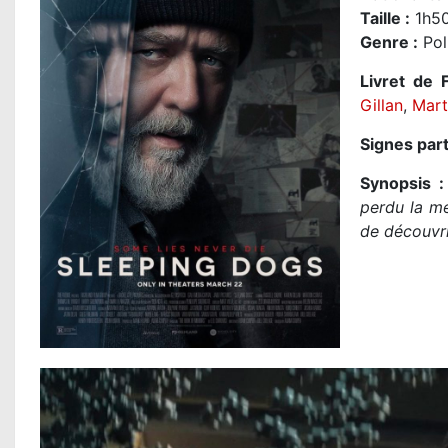
Taille
:
1h50
Genre
:
Pol
Livret de F
Gillan
,
Mart
Signes part
Synopsis :
perdu la mé
de découvri