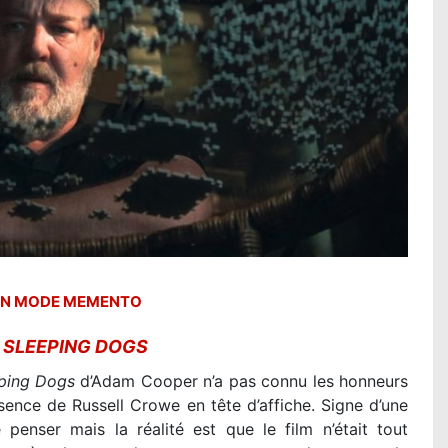
LA PAT PATROUILLE LE FILM - MISSION
DINO : la critique du film
Lire la suite...
EN MODE MEMENTO
R
SLEEPING DOGS
ping Dogs
d’Adam Cooper n’a pas connu les honneurs
sence de Russell Crowe en tête d’affiche. Signe d’une
e penser mais la réalité est que le film n’était tout