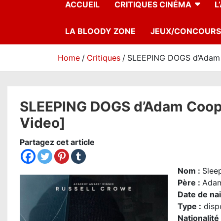
ACCUEIL
CRITIQUES CINÉMA
L
LA BLOODY ZONE
JEUX/CONCOURS
Home
Critiques
SLEEPING DOGS d’Adam Co
SLEEPING DOGS d’Adam Cooper 
Video]
Partagez cet article
Nom
:
Slee
Père :
Ada
Date de na
Type :
disp
Nationalité