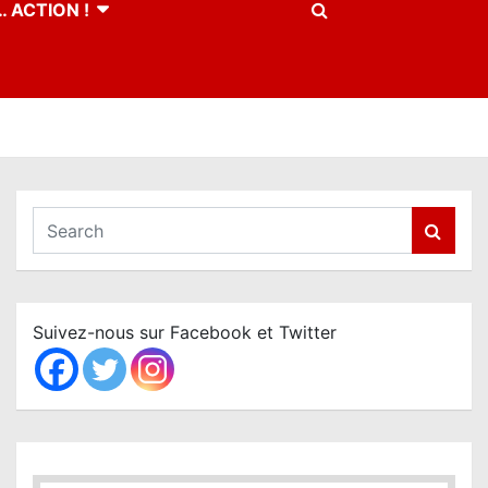
 ACTION !
S
e
a
r
c
Suivez-nous sur Facebook et Twitter
h