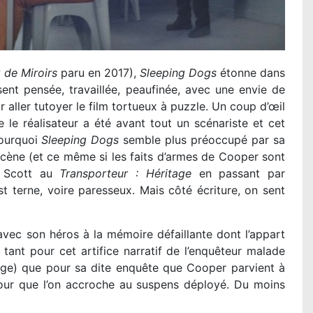
 de Miroirs
paru en 2017),
Sleeping Dogs
étonne dans
sent pensée, travaillée, peaufinée, avec une envie de
r aller tutoyer le film tortueux à puzzle. Un coup d’œil
le réalisateur a été avant tout un scénariste et cet
pourquoi
Sleeping Dogs
semble plus préoccupé par sa
 scène (et ce même si les faits d’armes de Cooper sont
 Scott au
Transporteur : Héritage
en passant par
t terne, voire paresseux. Mais côté écriture, on sent
vec son héros à la mémoire défaillante dont l’appart
 tant pour cet artifice narratif de l’enquêteur malade
ange) que pour sa dite enquête que Cooper parvient à
our que l’on accroche au suspens déployé. Du moins