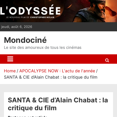
S
k
i
p
jeudi, août 6, 2026
t
o
Mondociné
c
o
Le site des amoureux de tous les cinémas
n
t
e
Home
APOCALYPSE NOW : L'actu de l'année
n
SANTA & CIE d’Alain Chabat : la critique du film
t
SANTA & CIE d’Alain Chabat : la
critique du film