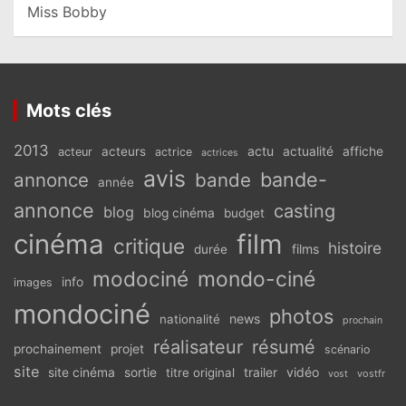
Miss Bobby
Mots clés
2013
actu
acteurs
actualité
affiche
acteur
actrice
actrices
avis
bande-
annonce
bande
année
annonce
casting
blog
blog cinéma
budget
cinéma
film
critique
histoire
films
durée
modociné
mondo-ciné
info
images
mondociné
photos
news
nationalité
prochain
réalisateur
résumé
prochainement
projet
scénario
site
vidéo
site cinéma
sortie
titre original
trailer
vostfr
vost