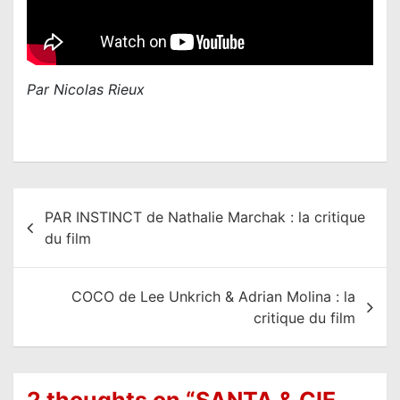
Par Nicolas Rieux
N
PAR INSTINCT de Nathalie Marchak : la critique
a
du film
v
i
COCO de Lee Unkrich & Adrian Molina : la
g
critique du film
a
t
i
2 thoughts on “
SANTA & CIE