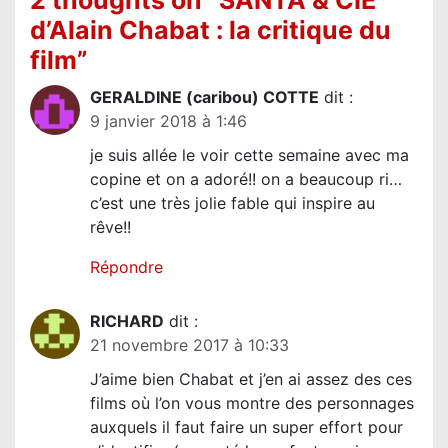
o
d’Alain Chabat : la critique du
n
film
”
d
GERALDINE (caribou) COTTE
dit :
e
9 janvier 2018 à 1:46
l
je suis allée le voir cette semaine avec ma
’
copine et on a adoré!! on a beaucoup ri…
a
c’est une très jolie fable qui inspire au
r
rêve!!
t
Répondre
i
c
RICHARD
dit :
l
21 novembre 2017 à 10:33
e
J’aime bien Chabat et j’en ai assez des ces
films où l’on vous montre des personnages
auxquels il faut faire un super effort pour