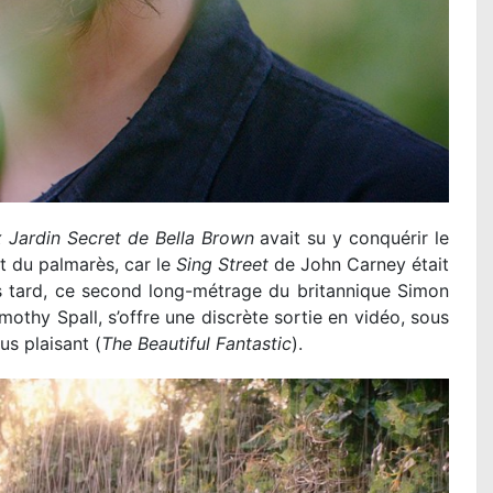
x Jardin Secret de Bella Brown
avait su y conquérir le
nt du palmarès, car le
Sing Street
de John Carney était
us tard, ce second long-métrage du britannique Simon
othy Spall, s’offre une discrète sortie en vidéo, sous
us plaisant (
The Beautiful Fantastic
).