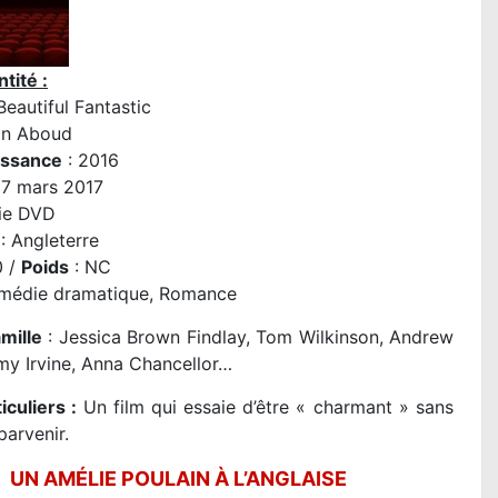
tité :
Beautiful Fantastic
on Aboud
issance
: 2016
07 mars 2017
ie DVD
: Angleterre
0 /
Poids
: NC
médie dramatique, Romance
amille
: Jessica Brown Findlay, Tom Wilkinson, Andrew
my Irvine, Anna Chancellor…
iculiers :
Un film qui essaie d’être « charmant » sans
parvenir.
UN AMÉLIE POULAIN À L’ANGLAISE