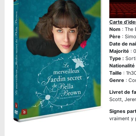
Carte d’iden
Nom
: The 
P
ère
:
Sim
Date de na
Majorité
: 
Type :
Sort
Nationalité
Taille
: 1h3
Genre
: Co
Livret de f
Scott, Jere
Signes part
vraiment y 