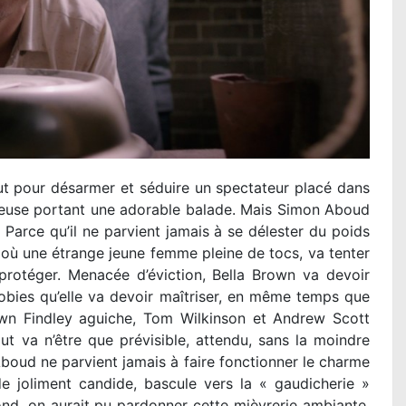
ut pour désarmer et séduire un spectateur placé dans
dieuse portant une adorable balade. Mais Simon Aboud
 Parce qu’il ne parvient jamais à se délester du poids
 où une étrange jeune femme pleine de tocs, va tenter
protéger. Menacée d’éviction, Bella Brown va devoir
hobies qu’elle va devoir maîtriser, en même temps que
Brown Findley aguiche, Tom Wilkinson et Andrew Scott
ut va n’être que prévisible, attendu, sans la moindre
 Aboud ne parvient jamais à faire fonctionner le charme
de joliment candide, bascule vers la « gaudicherie »
ond, on aurait pu pardonner cette mièvrerie ambiante,