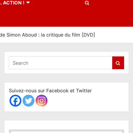
 ACTION !
imon Aboud : la critique du film [DVD]
S
e
a
r
c
Suivez-nous sur Facebook et Twitter
h