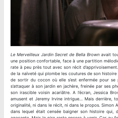
Le Merveilleux Jardin Secret de Bella Brown
avait to
une position confortable, face à une partition mélo
rate à peu près tout avec son récit d’apprivoisement.
de la naïveté qui plombe les coutures de son histoire
de sortir du cocon où elle s’est enfermée pour se 
s’attaquer à son jardin en jachère, freinée par ses p
son irascible voisin acariâtre. A l’écran, Jessica 
amusent et Jeremy Irvine intrigue… Mais derrière, to
originalité, ni dans le récit, ni dans le propos. Simon
dans lequel était censée baigner son histoire qui, 
agaçante. Mais le pire reste encore à venir. Car au f