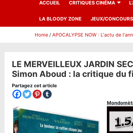
ACCUEIL
CRITIQUES CINÉMA
L
LA BLOODY ZONE
JEUX/CONCOURS
Home
APOCALYPSE NOW : L'actu de l'an
LE MERVEILLEUX JARDIN SE
Simon Aboud : la critique du 
Partagez cet article
Mondomèt