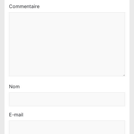
a
Commentaire
r
t
i
c
l
e
Nom
E-mail