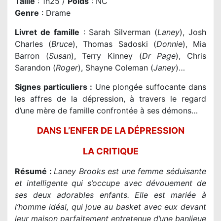
Taille
: 1h25 /
Poids
: NC
Genre
: Drame
Livret de famille
: Sarah Silverman (
Laney
), Josh
Charles (
Bruce
), Thomas Sadoski (
Donnie
), Mia
Barron (
Susan
), Terry Kinney (
Dr Page
), Chris
Sarandon (
Roger
), Shayne Coleman (
Janey
)…
Signes particuliers :
Une plongée suffocante dans
les affres de la dépression, à travers le regard
d’une mère de famille confrontée à ses démons…
DANS L’ENFER DE LA DÉPRESSION
LA CRITIQUE
Résumé :
Laney Brooks est une femme séduisante
et intelligente qui s’occupe avec dévouement de
ses deux adorables enfants. Elle est mariée à
l’homme idéal, qui joue au basket avec eux devant
leur maison parfaitement entretenue d’une banlieue