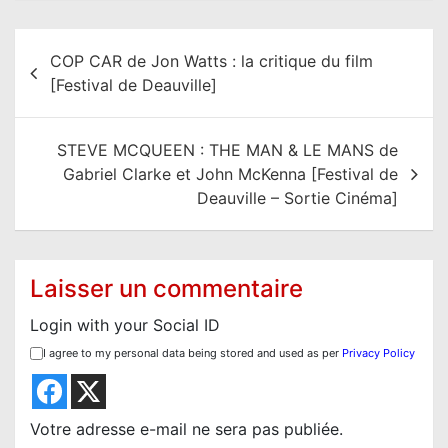
N
COP CAR de Jon Watts : la critique du film
a
[Festival de Deauville]
v
i
STEVE MCQUEEN : THE MAN & LE MANS de
g
Gabriel Clarke et John McKenna [Festival de
a
Deauville – Sortie Cinéma]
t
i
o
Laisser un commentaire
n
Login with your Social ID
d
I agree to my personal data being stored and used as per
Privacy Policy
e
l
’
Votre adresse e-mail ne sera pas publiée.