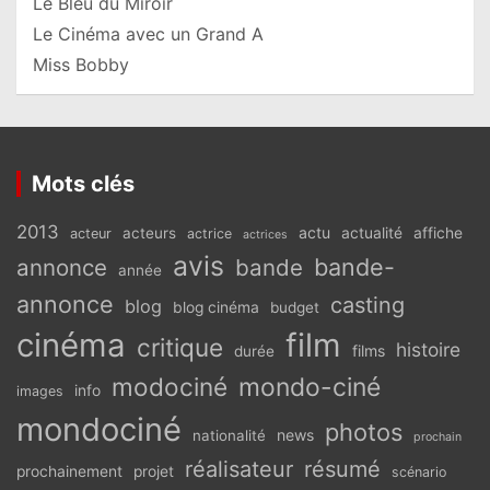
Le Bleu du Miroir
Le Cinéma avec un Grand A
Miss Bobby
Mots clés
2013
actu
acteurs
actualité
affiche
acteur
actrice
actrices
avis
bande-
annonce
bande
année
annonce
casting
blog
blog cinéma
budget
cinéma
film
critique
histoire
films
durée
modociné
mondo-ciné
info
images
mondociné
photos
news
nationalité
prochain
réalisateur
résumé
prochainement
projet
scénario