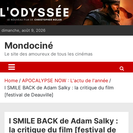
S
k
i
p
dimanche, août 9, 2026
t
o
Mondociné
c
o
Le site des amoureux de tous les cinémas
n
t
e
Home
APOCALYPSE NOW : L'actu de l'année
n
I SMILE BACK de Adam Salky : la critique du film
t
[festival de Deauville]
I SMILE BACK de Adam Salky :
la critique du film [festival de