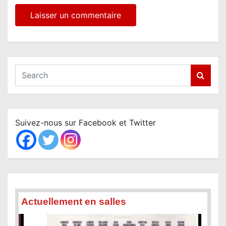
S
e
a
r
c
Suivez-nous sur Facebook et Twitter
h
Actuellement en salles