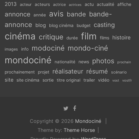
2013
actu
acteurs
actualité
affiche
acteur
actrice
actrices
avis
bande-
annonce
bande
année
annonce
casting
blog
blog cinéma
budget
cinéma
film
critique
histoire
films
durée
modociné
mondo-ciné
info
images
mondociné
photos
news
nationalité
prochain
réalisateur
résumé
prochainement
projet
scénario
site
vidéo
site cinéma
sortie
titre original
trailer
vostfr
vost
Copyright © 2026
Mondociné
Theme by:
Theme Horse
Proudly Powered by:
WordPress