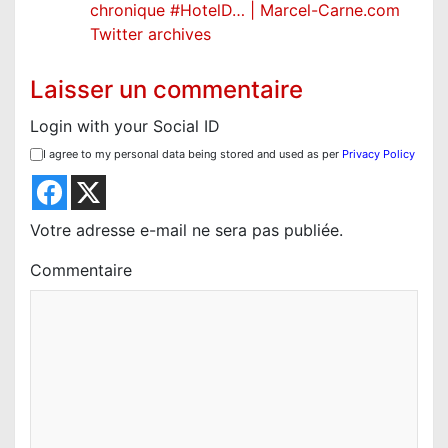
chronique #HotelD… | Marcel-Carne.com
’
Twitter archives
a
r
Laisser un commentaire
t
Login with your Social ID
i
I agree to my personal data being stored and used as per
Privacy Policy
c
l
Votre adresse e-mail ne sera pas publiée.
e
Commentaire