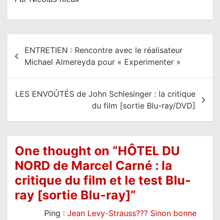
N
ENTRETIEN : Rencontre avec le réalisateur
a
Michael Almereyda pour « Experimenter »
v
i
LES ENVOÛTÉS de John Schlesinger : la critique
g
du film [sortie Blu-ray/DVD]
a
t
i
One thought on “
HÔTEL DU
o
NORD de Marcel Carné : la
n
critique du film et le test Blu-
d
ray [sortie Blu-ray]
”
e
Ping :
Jean Levy-Strauss??? Sinon bonne
l