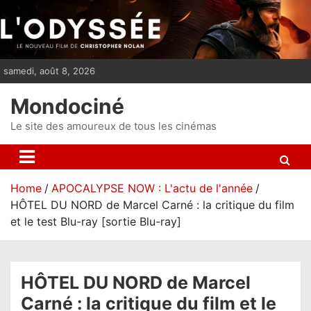
S
k
i
p
samedi, août 8, 2026
t
o
Mondociné
c
o
Le site des amoureux de tous les cinémas
n
t
e
Home
APOCALYPSE NOW : L'actu de l'année
n
HÔTEL DU NORD de Marcel Carné : la critique du film
t
et le test Blu-ray [sortie Blu-ray]
HÔTEL DU NORD de Marcel
Carné : la critique du film et le