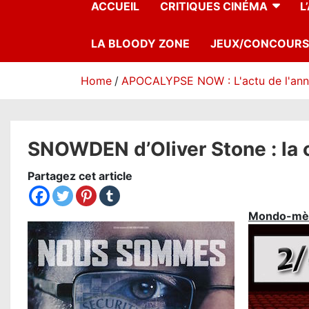
ACCUEIL
CRITIQUES CINÉMA
L
LA BLOODY ZONE
JEUX/CONCOURS
Home
APOCALYPSE NOW : L'actu de l'an
SNOWDEN d’Oliver Stone : la c
Partagez cet article
Mondo-mè