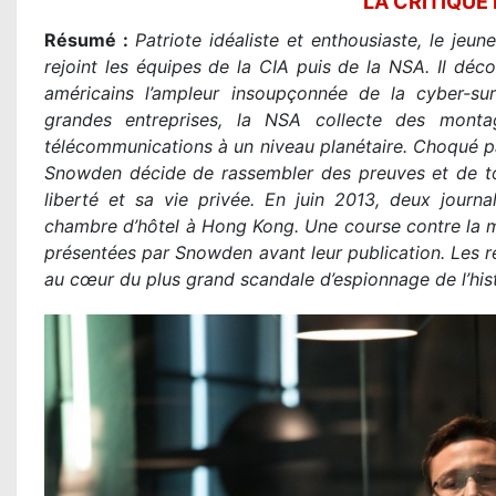
LA CRITIQUE
Résumé :
Patriote idéaliste et enthousiaste, le je
rejoint les équipes de la CIA puis de la NSA. Il dé
américains l’ampleur insoupçonnée de la cyber-surv
grandes entreprises, la NSA collecte des mont
télécommunications à un niveau planétaire. Choqué pa
Snowden décide de rassembler des preuves et de tout 
liberté et sa vie privée. En juin 2013, deux journa
chambre d’hôtel à Hong Kong. Une course contre la mo
présentées par Snowden avant leur publication. Les ré
au cœur du plus grand scandale d’espionnage de l’hist