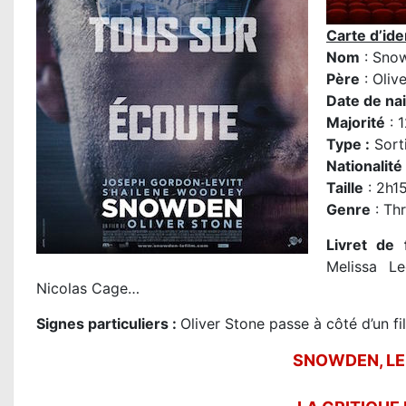
Carte d’iden
Nom
: Sno
P
ère
: Oliv
Date de na
Majorité
: 
Type :
Sorti
Nationalité
Taille
: 2h1
Genre
: Thr
Livret de 
Melissa Le
Nicolas Cage…
Signes particuliers :
Oliver Stone passe à côté d’un fil
SNOWDEN, LE