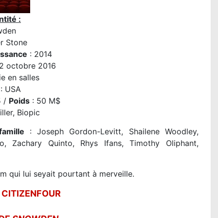
tité :
wden
er Stone
issance
: 2014
12 octobre 2016
e en salles
: USA
5 /
Poids
: 50 M$
iller, Biopic
famille
: Joseph Gordon-Levitt, Shailene Woodley,
o, Zachary Quinto, Rhys Ifans, Timothy Oliphant,
m qui lui seyait pourtant à merveille.
 CITIZENFOUR