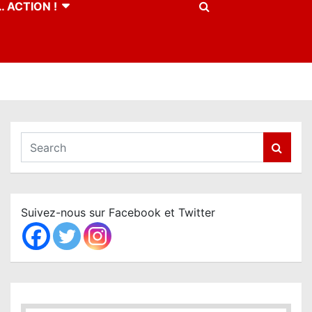
 ACTION !
S
e
a
r
c
Suivez-nous sur Facebook et Twitter
h