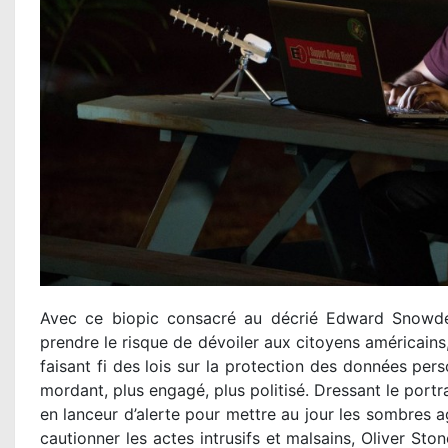
Avec ce biopic consacré au décrié Edward Snowde
prendre le risque de dévoiler aux citoyens américains
faisant fi des lois sur la protection des données pers
mordant, plus engagé, plus politisé. Dressant le portr
en lanceur d’alerte pour mettre au jour les sombres 
cautionner les actes intrusifs et malsains, Oliver St