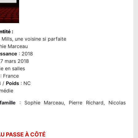
tité :
Mills, une voisine si parfaite
hie Marceau
issance
: 2018
07 mars 2018
e en salles
: France
8 /
Poids
: NC
médie
famille
: Sophie Marceau, Pierre Richard, Nicolas
U PASSE À CÔTÉ