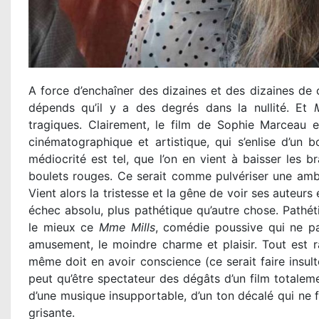
A force d’enchaîner des dizaines et des dizaines de
dépends qu’il y a des degrés dans la nullité. Et
tragiques. Clairement, le film de Sophie Marceau es
cinématographique et artistique, qui s’enlise d’un b
médiocrité est tel, que l’on en vient à baisser les b
boulets rouges. Ce serait comme pulvériser une ambu
Vient alors la tristesse et la gêne de voir ses auteur
échec absolu, plus pathétique qu’autre chose. Pathét
le mieux ce
Mme Mills
, comédie poussive qui ne pa
amusement, le moindre charme et plaisir. Tout est r
même doit en avoir conscience (ce serait faire insult
peut qu’être spectateur des dégâts d’un film totaleme
d’une musique insupportable, d’un ton décalé qui ne f
grisante.