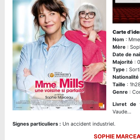
Carte d’iden
Nom
: Mme 
M
ère
:
Sop
Date de na
Majorité
: 
Type :
Sorti
Nationalité
Taille
: 1h2
Genre
: Co
Livret de 
Vaude…
Signes particuliers :
Un accident industriel.
SOPHIE MARCEA