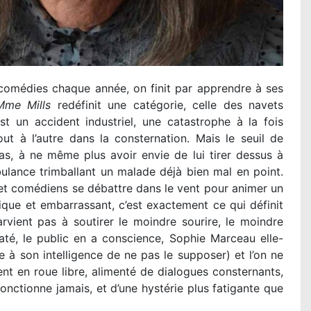
 comédies chaque année, on finit par apprendre à ses
Mme Mills
redéfinit une catégorie, celle des navets
t un accident industriel, une catastrophe à la fois
out à l’autre dans la consternation. Mais le seuil de
ras, à ne même plus avoir envie de lui tirer dessus à
lance trimballant un malade déjà bien mal en point.
s et comédiens se débattre dans le vent pour animer un
ique et embarrassant, c’est exactement ce qui définit
rvient pas à soutirer le moindre sourire, le moindre
até, le public en a conscience, Sophie Marceau elle-
e à son intelligence de ne pas le supposer) et l’on ne
nt en roue libre, alimenté de dialogues consternants,
onctionne jamais, et d’une hystérie plus fatigante que