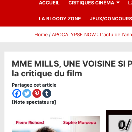
ACCUEIL
CRITIQUES CINÉMA
L
LA BLOODY ZONE
JEUX/CONCOURS
Home
APOCALYPSE NOW : L'actu de l'an
MME MILLS, UNE VOISINE SI P
la critique du film
Partagez cet article
[Note spectateurs]