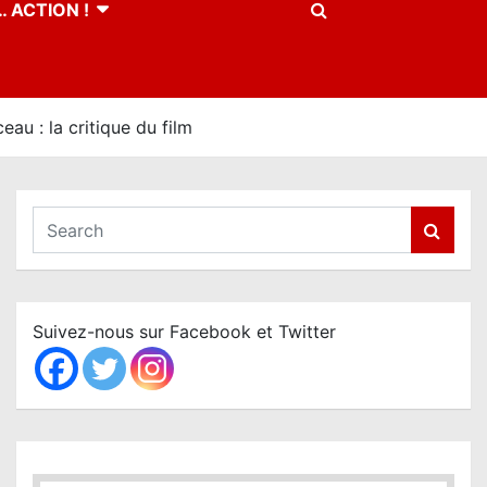
 ACTION !
u : la critique du film
S
e
a
r
c
Suivez-nous sur Facebook et Twitter
h