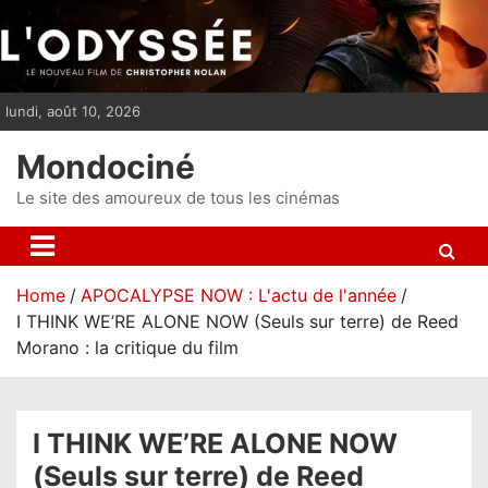
S
k
i
p
lundi, août 10, 2026
t
o
Mondociné
c
o
Le site des amoureux de tous les cinémas
n
t
e
Home
APOCALYPSE NOW : L'actu de l'année
n
I THINK WE’RE ALONE NOW (Seuls sur terre) de Reed
t
Morano : la critique du film
I THINK WE’RE ALONE NOW
(Seuls sur terre) de Reed