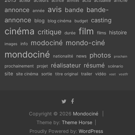
2013
actu
acteurs
actualité
affiche
acteur
actrice
actrices
avis
bande-
annonce
bande
année
annonce
casting
blog
blog cinéma
budget
cinéma
film
critique
histoire
films
durée
modociné
mondo-ciné
info
images
mondociné
photos
news
nationalité
prochain
réalisateur
résumé
prochainement
projet
scénario
site
vidéo
site cinéma
sortie
titre original
trailer
vostfr
vost
Copyright © 2026
Mondociné
Theme by:
Theme Horse
Proudly Powered by:
WordPress