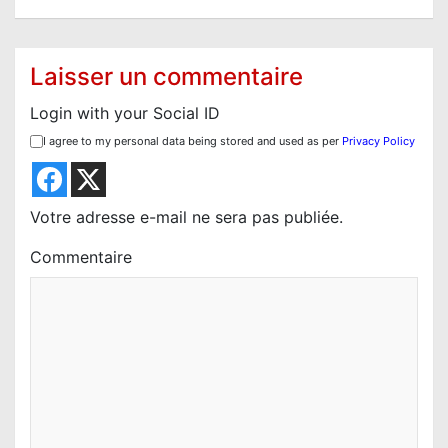
a
t
i
Laisser un commentaire
o
Login with your Social ID
n
I agree to my personal data being stored and used as per
Privacy Policy
d
e
l
Votre adresse e-mail ne sera pas publiée.
’
Commentaire
a
r
t
i
c
l