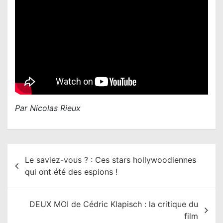
Par Nicolas Rieux
N
Le saviez-vous ? : Ces stars hollywoodiennes
a
qui ont été des espions !
v
i
DEUX MOI de Cédric Klapisch : la critique du
g
film