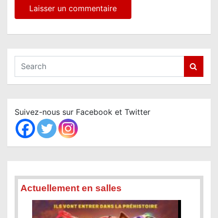
S
e
a
r
c
Suivez-nous sur Facebook et Twitter
h
Actuellement en salles