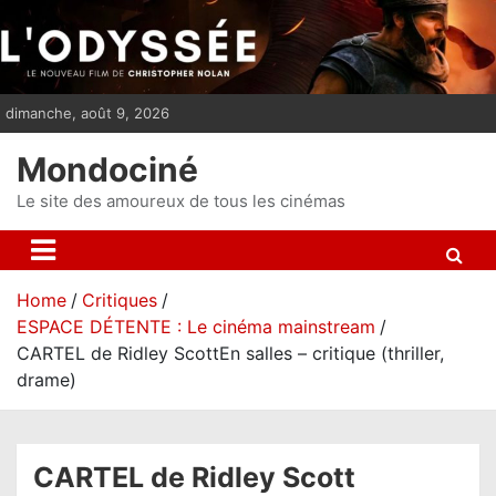
S
k
i
p
dimanche, août 9, 2026
t
o
Mondociné
c
o
Le site des amoureux de tous les cinémas
n
t
e
Home
Critiques
n
ESPACE DÉTENTE : Le cinéma mainstream
t
CARTEL de Ridley ScottEn salles – critique (thriller,
drame)
CARTEL de Ridley Scott