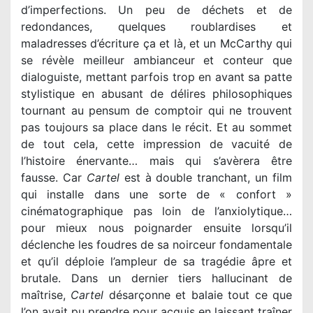
d’imperfections. Un peu de déchets et de
redondances, quelques roublardises et
maladresses d’écriture ça et là, et un McCarthy qui
se révèle meilleur ambianceur et conteur que
dialoguiste, mettant parfois trop en avant sa patte
stylistique en abusant de délires philosophiques
tournant au pensum de comptoir qui ne trouvent
pas toujours sa place dans le récit. Et au sommet
de tout cela, cette impression de vacuité de
l’histoire énervante… mais qui s’avèrera être
fausse. Car
Cartel
est à double tranchant, un film
qui installe dans une sorte de « confort »
cinématographique pas loin de l’anxiolytique…
pour mieux nous poignarder ensuite lorsqu’il
déclenche les foudres de sa noirceur fondamentale
et qu’il déploie l’ampleur de sa tragédie âpre et
brutale. Dans un dernier tiers hallucinant de
maîtrise,
Cartel
désarçonne et balaie tout ce que
l’on avait pu prendre pour acquis en laissant traîner