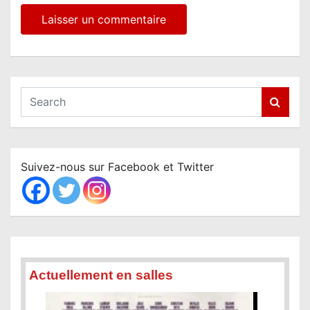
S
e
a
r
c
Suivez-nous sur Facebook et Twitter
h
Actuellement en salles