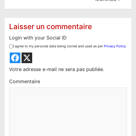
a
t
i
Laisser un commentaire
o
Login with your Social ID
n
I agree to my personal data being stored and used as per
Privacy Policy
d
e
l
Votre adresse e-mail ne sera pas publiée.
’
Commentaire
a
r
t
i
c
l