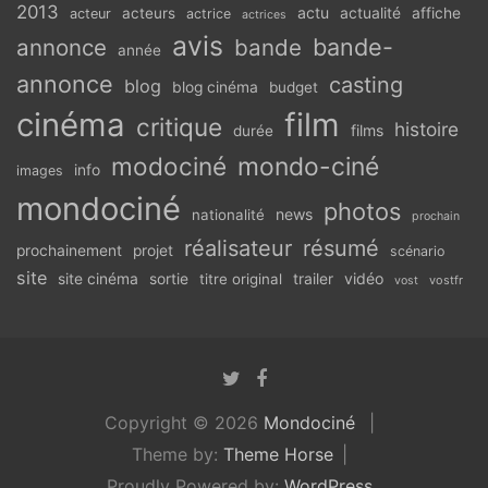
2013
actu
acteurs
actualité
affiche
acteur
actrice
actrices
avis
bande-
annonce
bande
année
annonce
casting
blog
blog cinéma
budget
cinéma
film
critique
histoire
films
durée
modociné
mondo-ciné
info
images
mondociné
photos
news
nationalité
prochain
réalisateur
résumé
prochainement
projet
scénario
site
vidéo
site cinéma
sortie
titre original
trailer
vostfr
vost
Copyright © 2026
Mondociné
Theme by:
Theme Horse
Proudly Powered by:
WordPress