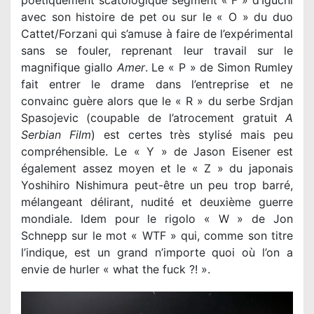
poétiquement scatologique segment « F » d’Iguchi
avec son histoire de pet ou sur le « O » du duo
Cattet/Forzani qui s’amuse à faire de l’expérimental
sans se fouler, reprenant leur travail sur le
magnifique giallo
Amer
. Le « P » de Simon Rumley
fait entrer le drame dans l’entreprise et ne
convainc guère alors que le « R » du serbe Srdjan
Spasojevic (coupable de l’atrocement gratuit
A
Serbian Film
) est certes très stylisé mais peu
compréhensible. Le « Y » de Jason Eisener est
également assez moyen et le « Z » du japonais
Yoshihiro Nishimura peut-être un peu trop barré,
mélangeant délirant, nudité et deuxième guerre
mondiale. Idem pour le rigolo « W » de Jon
Schnepp sur le mot « WTF » qui, comme son titre
l’indique, est un grand n’importe quoi où l’on a
envie de hurler « what the fuck ?! ».