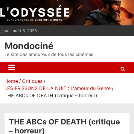
S
k
i
p
jeudi, août 6, 2026
t
o
Mondociné
c
o
Le site des amoureux de tous les cinémas
n
t
e
Home
Critiques
n
LES FRISSONS DE LA NUIT : L'amour du Genre
t
THE ABCs OF DEATH (critique – horreur)
THE ABCs OF DEATH (critique
– horreur)