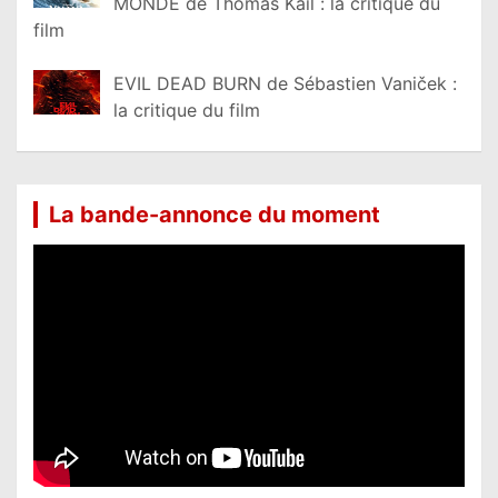
MONDE de Thomas Kail : la critique du
film
EVIL DEAD BURN de Sébastien Vaniček :
la critique du film
La bande-annonce du moment