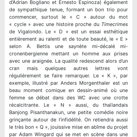
d’Adrian Bogliano et Ernesto Espinoza) également
de sympathique tenue, formant un bon trio pour
commencer, surtout le « C » autour du mot
« cycle » avec une histoire proche du
Timecrimes
de Vigalondo. Le « D » est un essai esthétique
entièrement au ralenti et de toute beauté, le « E »
selon A. Bettis une saynète mi-décalé mi-
cronenbergienne mettant un homme aux prises
avec une araignée. La qualité redescend alors d’un
cran mais quelques autres lettres vont
régulièrement se faire remarquer. Le « K », par
exemple, illustré par Anders Morgenthaler est un
beau moment comique en dessin-animé où une
femme se débat dans des WC avec une crotte
récalcitrante. Le « N » aussi, du thaïlandais
Banjong Pisanthanakun, une petite comédie noire
grinçante autour de l’infidélité. On retiendra aussi
le très bon « Q », jouissive mise en abîme du projet
par Adam Wingard qui se met en scène dans une