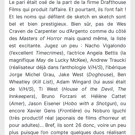
Le pari était osé de la part de la firme Drafthouse
Films qui produit l’affaire. Et pourtant, ils l’ont fait !
Et les noms qui défilent de sketch en sketch sont
bel et bien prestigieux. Bien sûr, pas de Wes
Craven de Carpenter ou d’Argento comme du côté
des
Masters of Horror
mais quand même, la liste
est excitante. Jugez un peu : Nacho Vigalondo
(l’excellent
Timecrimes
), l’actrice Angela Bettis (la
magnifique
May
de Lucky McKee), Andrew Traucki
(réalisateur déjà dans l’anthologie
V/H/S
), l’ibérique
Jorge Michel Grau, Jake West (
Doghouse
), Ben
Wheatley (
Kill List
), Adam Wingard (lui aussi était
de
V/H/S
), Ti West (
House of the Devil
,
The
Innkeepers
), Bruno Forzani et Hélène Cattet
(
Amer
), Jason Eisener (
Hobo with a Shotgun
), ou
encore Xavier Gens (
Frontière
) ou Noburo Iguchi
(très productif réal japonais de films d’horreur et
pour adultes)… Bref, ils sont 26 donc, voire un peu
plus puisque l’on compte quelques duos réalisant