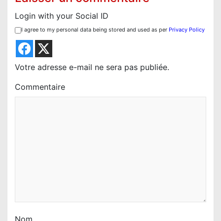
i
Login with your Social ID
o
I agree to my personal data being stored and used as per
Privacy Policy
n
d
e
Votre adresse e-mail ne sera pas publiée.
l
Commentaire
’
a
r
t
i
c
l
e
Nom