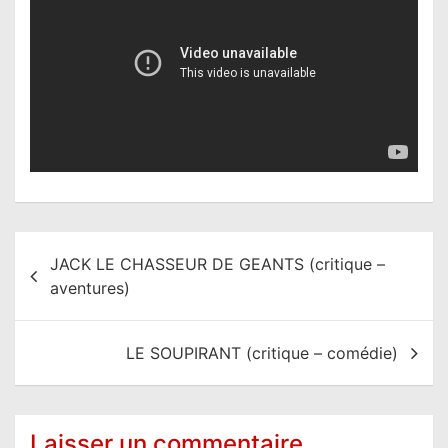
N
JACK LE CHASSEUR DE GEANTS (critique –
a
aventures)
v
i
LE SOUPIRANT (critique – comédie)
g
a
t
Laisser un commentaire