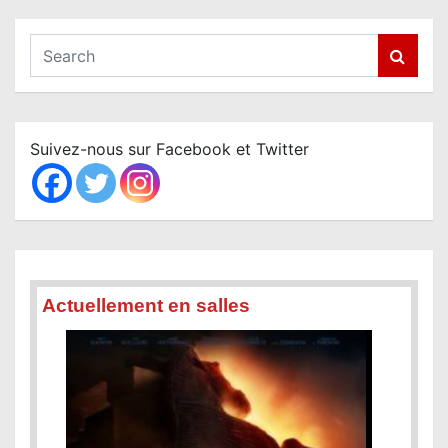
S
e
a
r
c
Suivez-nous sur Facebook et Twitter
h
Actuellement en salles