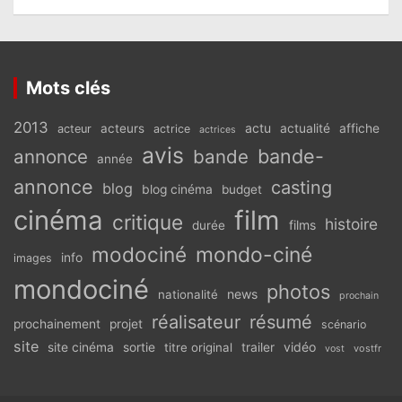
Mots clés
2013
actu
acteurs
actualité
affiche
acteur
actrice
actrices
avis
bande-
annonce
bande
année
annonce
casting
blog
blog cinéma
budget
cinéma
film
critique
histoire
films
durée
modociné
mondo-ciné
info
images
mondociné
photos
news
nationalité
prochain
réalisateur
résumé
prochainement
projet
scénario
site
vidéo
site cinéma
sortie
titre original
trailer
vostfr
vost