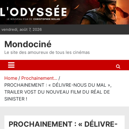
S
k
i
p
vendredi, août 7, 2026
t
o
Mondociné
c
o
Le site des amoureux de tous les cinémas
n
t
e
Home
Prochainement...
n
PROCHAINEMENT : « DÉLIVRE-NOUS DU MAL »,
t
TRAILER VOST DU NOUVEAU FILM DU RÉAL DE
SINISTER !
PROCHAINEMENT : « DÉLIVRE-