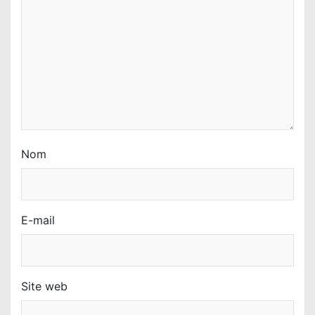
t
i
c
l
e
Nom
E-mail
Site web