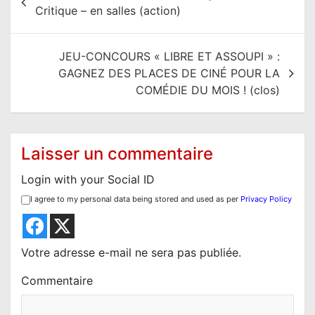
a
Critique – en salles (action)
v
i
JEU-CONCOURS « LIBRE ET ASSOUPI » :
g
GAGNEZ DES PLACES DE CINÉ POUR LA
a
COMÉDIE DU MOIS ! (clos)
t
i
o
Laisser un commentaire
n
Login with your Social ID
d
I agree to my personal data being stored and used as per
Privacy Policy
e
l
’
Votre adresse e-mail ne sera pas publiée.
a
Commentaire
r