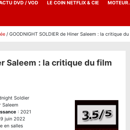
’ACTU DVD / VOD
LE COIN NETFLIX & CIE
MOTEUR…
née
GOODNIGHT SOLDIER de Hiner Saleem : la critique du 
aleem : la critique du film
night Soldier
r Saleem
issance
: 2021
9 juin 2022
e en salles