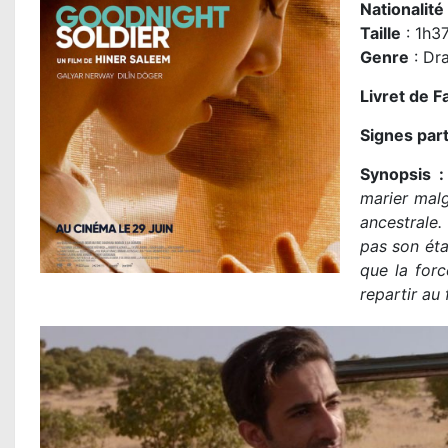
Nationalité
Taille
: 1h3
Genre
: Dr
Livret de Fa
Signes part
Synopsis 
marier malg
ancestrale.
pas son éta
que la forc
repartir au