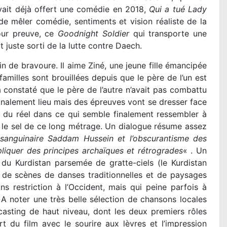
avait déjà offert une comédie en 2018,
Qui a tué Lady
de mêler comédie, sentiments et vision réaliste de la
Pour preuve, ce
Goodnight Soldier
qui transporte une
 juste sorti de la lutte contre Daech.
in de bravoure. Il aime Ziné, une jeune fille émancipée
amilles sont brouillées depuis que le père de l’un est
 constaté que le père de l’autre n’avait pas combattu
inalement lieu mais des épreuves vont se dresser face
n du réel dans ce qui semble finalement ressembler à
 le sel de ce long métrage. Un dialogue résume assez
sanguinaire Saddam Hussein et l’obscurantisme des
ppliquer des principes archaïques et rétrogrades
« . Un
du Kurdistan parsemée de gratte-ciels (le Kurdistan
 de scènes de danses traditionnelles et de paysages
ans restriction à l’Occident, mais qui peine parfois à
 A noter une très belle sélection de chansons locales
casting de haut niveau, dont les deux premiers rôles
t du film avec le sourire aux lèvres et l’impression