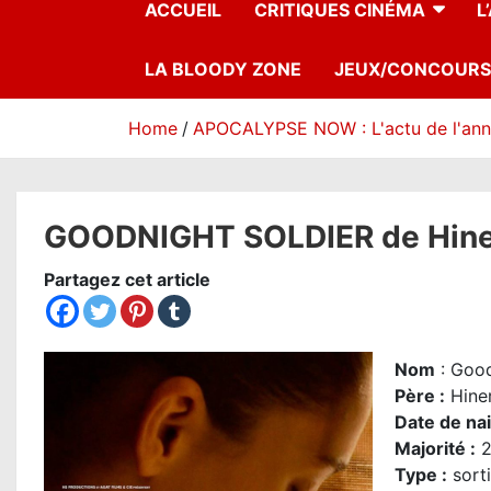
ACCUEIL
CRITIQUES CINÉMA
L
LA BLOODY ZONE
JEUX/CONCOURS
Home
APOCALYPSE NOW : L'actu de l'an
GOODNIGHT SOLDIER de Hiner S
Partagez cet article
Nom
: Good
Père
:
Hine
Date de na
Majorité
:
2
Type :
sorti