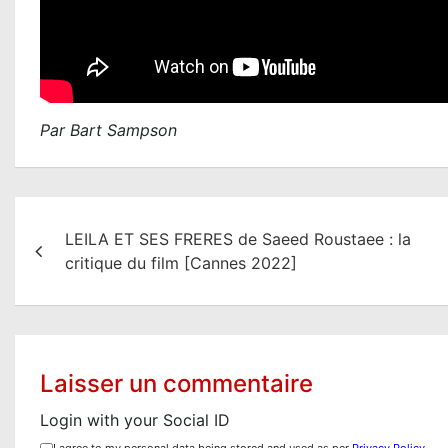
Par Bart Sampson
N
LEILA ET SES FRERES de Saeed Roustaee : la
a
critique du film [Cannes 2022]
v
i
g
Laisser un commentaire
a
Login with your Social ID
t