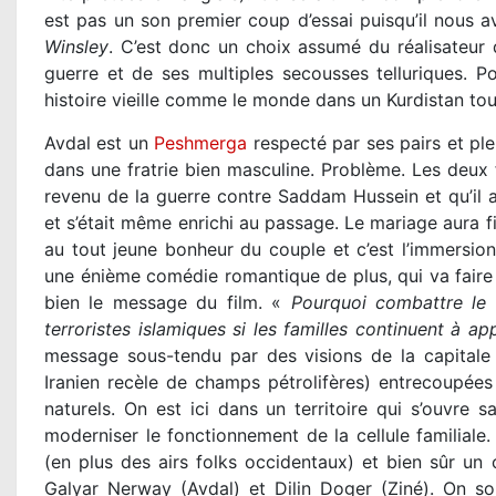
est pas un son premier coup d’essai puisqu’il nous 
Winsley
. C’est donc un choix assumé du réalisateur 
guerre et de ses multiples secousses telluriques. 
histoire vieille comme le monde dans un Kurdistan tout
Avdal est un
Peshmerga
respecté par ses pairs et ple
dans une fratrie bien masculine. Problème. Les deux f
revenu de la guerre contre Saddam Hussein et qu’il a
et s’était même enrichi au passage. Le mariage aura f
au tout jeune bonheur du couple et c’est l’immersio
une énième comédie romantique de plus, qui va faire
bien le message du film. «
Pourquoi combattre le 
terroristes islamiques si les familles continuent à a
message sous-tendu par des visions de la capitale 
Iranien recèle de champs pétrolifères) entrecoupées
naturels. On est ici dans un territoire qui s’ouvre s
moderniser le fonctionnement de la cellule familiale.
(en plus des airs folks occidentaux) et bien sûr un 
Galyar Nerway (Avdal) et Dilin Doger (Ziné). On sor