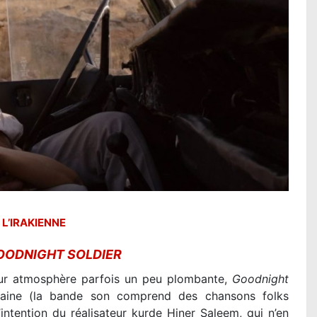
LA PA
DINO :
Lire l
L’IRAKIENNE
OODNIGHT SOLDIER
leur atmosphère parfois un peu plombante,
Goodnight
aine (la bande son comprend des chansons folks
intention du réalisateur kurde Hiner Saleem, qui n’en