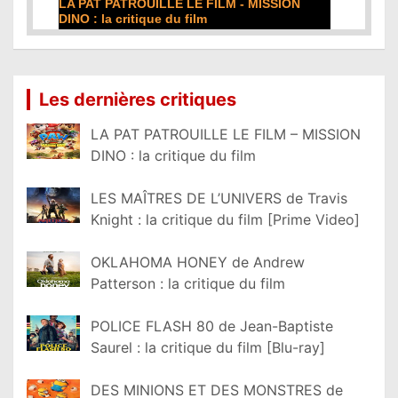
T PATROUILLE LE FILM - MISSION
DE LA COMÉDIE-FRAN
 la critique du film
film
a suite...
Lire la suite...
Les dernières critiques
LA PAT PATROUILLE LE FILM – MISSION
DINO : la critique du film
LES MAÎTRES DE L’UNIVERS de Travis
Knight : la critique du film [Prime Video]
OKLAHOMA HONEY de Andrew
Patterson : la critique du film
POLICE FLASH 80 de Jean-Baptiste
Saurel : la critique du film [Blu-ray]
DES MINIONS ET DES MONSTRES de