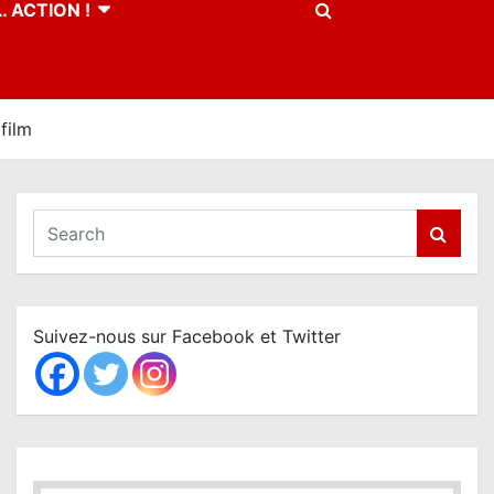
 ACTION !
film
S
e
a
r
c
Suivez-nous sur Facebook et Twitter
h