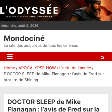
S
k
i
p
dimanche, août 9, 2026
t
o
Mondociné
c
o
Le site des amoureux de tous les cinémas
n
t
e
Home
APOCALYPSE NOW : L'actu de l'année
n
DOCTOR SLEEP de Mike Flanagan : l’avis de Fred sur
t
la suite de Shining
DOCTOR SLEEP de Mike
Flanagan : l’avis de Fred sur la