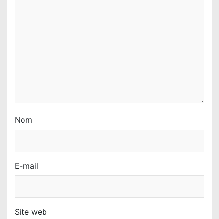
r
t
i
c
l
e
Nom
E-mail
Site web