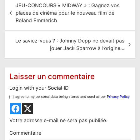
N
JEU-CONCOURS « MIDWAY » : Gagnez vos
a
places de cinéma pour le nouveau film de
v
Roland Emmerich
i
g
Le saviez-vous ? : Johnny Depp ne devait pas
a
jouer Jack Sparrow à l’origine…
t
i
o
Laisser un commentaire
n
Login with your Social ID
d
I agree to my personal data being stored and used as per
Privacy Policy
e
l
’
Votre adresse e-mail ne sera pas publiée.
a
Commentaire