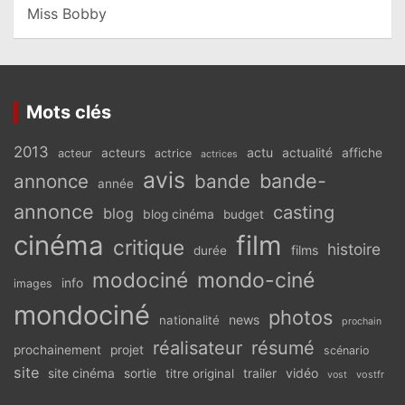
Miss Bobby
Mots clés
2013
actu
acteurs
actualité
affiche
acteur
actrice
actrices
avis
bande-
annonce
bande
année
annonce
casting
blog
blog cinéma
budget
cinéma
film
critique
histoire
films
durée
modociné
mondo-ciné
info
images
mondociné
photos
news
nationalité
prochain
réalisateur
résumé
prochainement
projet
scénario
site
vidéo
site cinéma
sortie
titre original
trailer
vostfr
vost