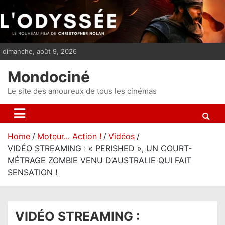
S
k
i
p
dimanche, août 9, 2026
t
o
Mondociné
c
o
Le site des amoureux de tous les cinémas
n
t
e
Home
Moteur... Action !
Vidéos
n
VIDÉO STREAMING : « PERISHED », UN COURT-
t
MÉTRAGE ZOMBIE VENU D’AUSTRALIE QUI FAIT
SENSATION !
VIDÉO STREAMING :