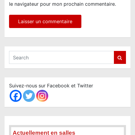
le navigateur pour mon prochain commentaire.
S
e
a
r
c
Suivez-nous sur Facebook et Twitter
h
Actuellement en salles