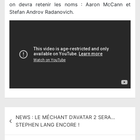
on devra retenir les noms : Aaron McCann et
Stefan Androv Radanovich.
N
NEWS : LE MÉCHANT D’AVATAR 2 SERA…
a
STEPHEN LANG ENCORE !
v