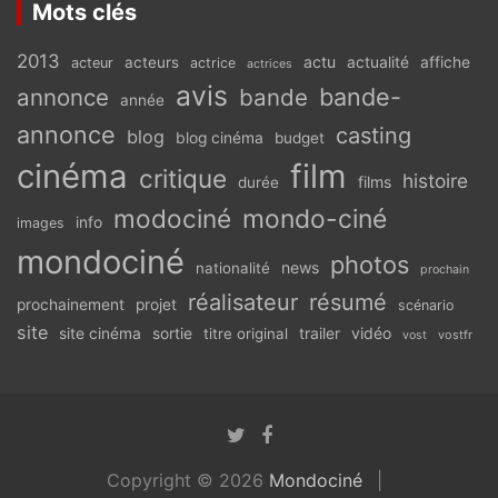
Mots clés
2013
actu
acteurs
actualité
affiche
acteur
actrice
actrices
avis
bande-
annonce
bande
année
annonce
casting
blog
blog cinéma
budget
cinéma
film
critique
histoire
films
durée
modociné
mondo-ciné
info
images
mondociné
photos
news
nationalité
prochain
réalisateur
résumé
prochainement
projet
scénario
site
vidéo
site cinéma
sortie
titre original
trailer
vostfr
vost
Copyright © 2026
Mondociné