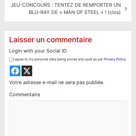
i
JEU-CONCOURS : TENTEZ DE REMPORTER UN
g
BLU-RAY DE « MAN OF STEEL » ! (clos)
a
t
i
Laisser un commentaire
o
Login with your Social ID
n
I agree to my personal data being stored and used as per
Privacy Policy
d
e
l
Votre adresse e-mail ne sera pas publiée.
’
Commentaire
a
r
t
i