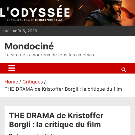
S
k
i
p
jeudi, août 6, 2026
t
o
Mondociné
c
o
Le site des amoureux de tous les cinémas
n
t
e
Home
Critiques
n
THE DRAMA de Kristoffer Borgli : la critique du film
t
THE DRAMA de Kristoffer
Borgli : la critique du film