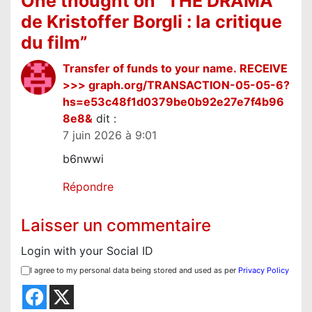
One thought on “
THE DRAMA
i
de Kristoffer Borgli : la critique
o
du film
”
n
d
Transfer of funds to your name. RECEIVE
>>> graph.org/TRANSACTION-05-05-6?
e
hs=e53c48f1d0379be0b92e27e7f4b96
l
8e8&
dit :
’
7 juin 2026 à 9:01
a
b6nwwi
r
Répondre
t
i
Laisser un commentaire
c
Login with your Social ID
l
I agree to my personal data being stored and used as per
Privacy Policy
e