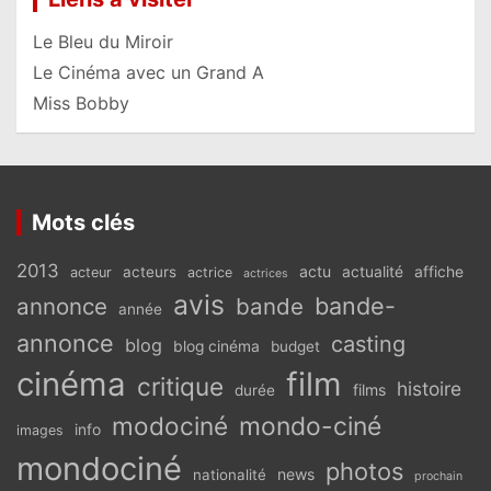
Le Bleu du Miroir
Le Cinéma avec un Grand A
Miss Bobby
Mots clés
2013
actu
acteurs
actualité
affiche
acteur
actrice
actrices
avis
bande-
annonce
bande
année
annonce
casting
blog
blog cinéma
budget
cinéma
film
critique
histoire
films
durée
modociné
mondo-ciné
info
images
mondociné
photos
news
nationalité
prochain