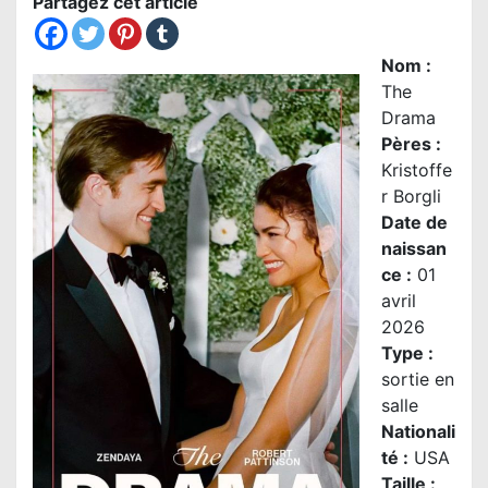
Partagez cet article
Nom
:
The
Drama
Pères :
Kristoffe
r Borgli
Date de
naissan
ce :
01
avril
2026
Type :
sortie en
salle
Nationali
té
:
USA
Taille
: