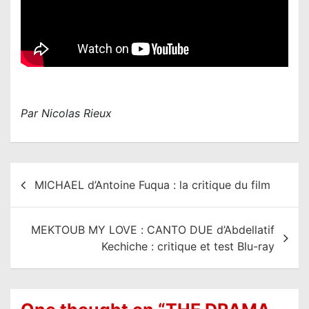
Par Nicolas Rieux
N
MICHAEL d’Antoine Fuqua : la critique du film
a
v
MEKTOUB MY LOVE : CANTO DUE d’Abdellatif
i
Kechiche : critique et test Blu-ray
g
a
t