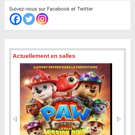
c
Suivez-nous sur Facebook et Twitter
h
Actuellement en salles