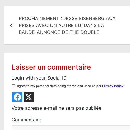
N
PROCHAINEMENT : JESSE EISENBERG AUX
a
PRISES AVEC UN AUTRE LUI DANS LA
v
BANDE-ANNONCE DE THE DOUBLE
i
g
a
Laisser un commentaire
t
Login with your Social ID
i
I agree to my personal data being stored and used as per
Privacy Policy
o
n
Votre adresse e-mail ne sera pas publiée.
d
Commentaire