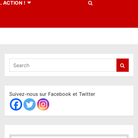
 ACTION !
S
e
a
r
c
Suivez-nous sur Facebook et Twitter
h