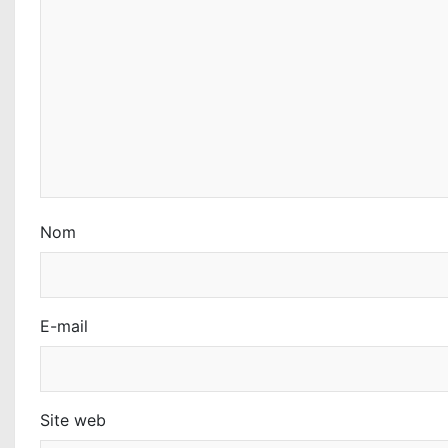
e
l
’
a
r
t
i
Nom
c
l
E-mail
e
Site web