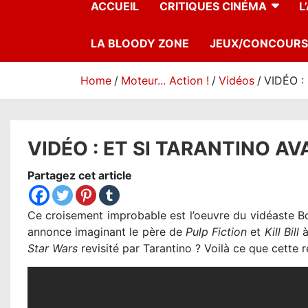
ACCUEIL
CRITIQUES CINÉMA
L
LA BLOODY ZONE
JEUX/CONCOURS
Home
Moteur... Action !
Vidéos
VIDÉO :
VIDÉO : ET SI TARANTINO AV
Partagez cet article
Ce croisement improbable est l’oeuvre du vidéaste B
annonce imaginant le père de
Pulp Fiction
et
Kill Bill
à
Star Wars
revisité par Tarantino ? Voilà ce que cette