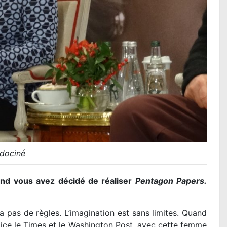
ociné
nd vous avez décidé de réaliser
Pentagon Papers.
 a pas de règles. L’imagination est sans limites. Quand
ustice le Times et le Washington Post, avec cette femme