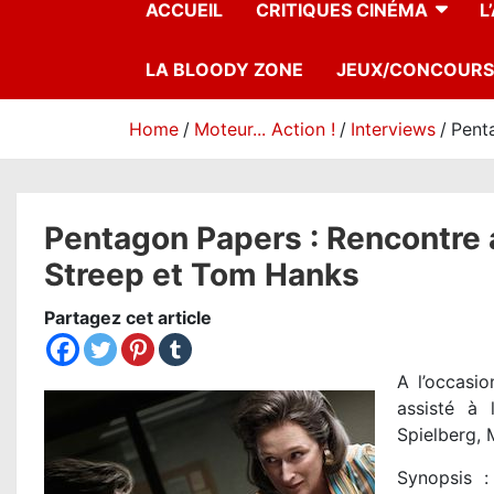
ACCUEIL
CRITIQUES CINÉMA
L
LA BLOODY ZONE
JEUX/CONCOURS
Home
Moteur... Action !
Interviews
Pent
Pentagon Papers : Rencontre 
Streep et Tom Hanks
Partagez cet article
A l’occasio
assisté à
Spielberg, 
Synopsis 