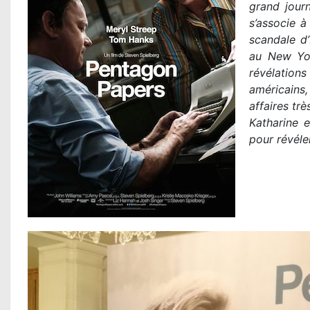
grand jour
s’associe à
scandale d
au New Yor
révélation
américains,
affaires trè
Katharine 
pour révéle