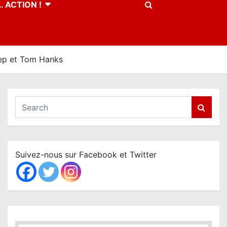
 ACTION !
eep et Tom Hanks
S
e
a
r
c
Suivez-nous sur Facebook et Twitter
h