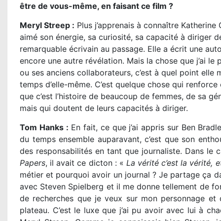
être de vous-même, en faisant ce film ?
Meryl Streep :
Plus j’apprenais à connaître Katherine G
aimé son énergie, sa curiosité, sa capacité à diriger de
remarquable écrivain au passage. Elle a écrit une aut
encore une autre révélation. Mais la chose que j’ai le 
ou ses anciens collaborateurs, c’est à quel point elle 
temps d’elle-même. C’est quelque chose qui renforce e
que c’est l’histoire de beaucoup de femmes, de sa gén
mais qui doutent de leurs capacités à diriger.
Tom Hanks :
En fait, ce que j’ai appris sur Ben Brad
du temps ensemble auparavant, c’est que son enthou
des responsabilités en tant que journaliste. Dans le
Papers
, il avait ce dicton : «
La vérité c’est la vérité, e
métier et pourquoi avoir un journal ? Je partage ça da
avec Steven Spielberg et il me donne tellement de force
de recherches que je veux sur mon personnage et de
plateau. C’est le luxe que j’ai pu avoir avec lui à cha