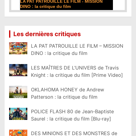
LLE LE FILM - MISSION
DE LA COMÉDIE-FRANÇAISE : l
e du film
film
Lire la suite...
Les dernières critiques
LA PAT PATROUILLE LE FILM – MISSION
DINO : la critique du film
LES MAÎTRES DE L’UNIVERS de Travis
Knight : la critique du film [Prime Video]
OKLAHOMA HONEY de Andrew
Patterson : la critique du film
POLICE FLASH 80 de Jean-Baptiste
Saurel : la critique du film [Blu-ray]
DES MINIONS ET DES MONSTRES de