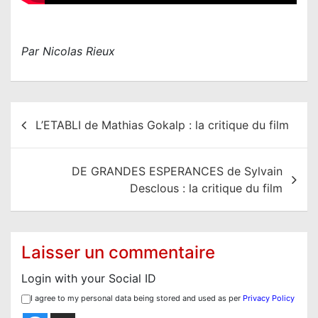
Par Nicolas Rieux
N
L’ETABLI de Mathias Gokalp : la critique du film
a
v
DE GRANDES ESPERANCES de Sylvain
i
Desclous : la critique du film
g
a
t
Laisser un commentaire
i
Login with your Social ID
o
I agree to my personal data being stored and used as per
Privacy Policy
n