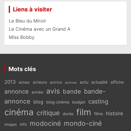
Liens à visiter
Le Bleu du Miroir
Le Cinéma avec un Grand A
Miss Bobby
Mots clés
2013
actu
acteurs
actualité
affiche
acteur
actrice
actrices
avis
bande-
annonce
bande
année
annonce
casting
blog
blog cinéma
budget
cinéma
film
critique
histoire
films
durée
modociné
mondo-ciné
info
images