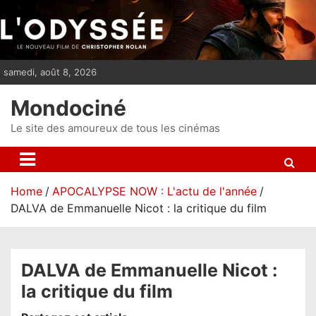
S
k
i
p
samedi, août 8, 2026
t
o
Mondociné
c
o
Le site des amoureux de tous les cinémas
n
t
e
Home
APOCALYPSE NOW : L'actu de l'année
n
DALVA de Emmanuelle Nicot : la critique du film
t
DALVA de Emmanuelle Nicot :
la critique du film