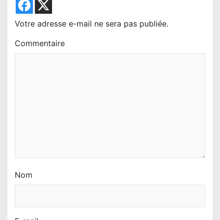
d
e
Votre adresse e-mail ne sera pas publiée.
l
Commentaire
’
a
r
t
i
c
l
e
Nom