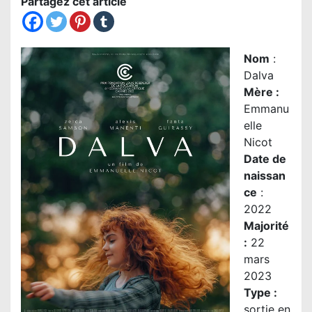
Partagez cet article
Nom
:
Dalva
Mère
:
Emmanu
elle
Nicot
Date de
naissan
ce
:
2022
Majorité
:
22
mars
2023
Type :
sortie en