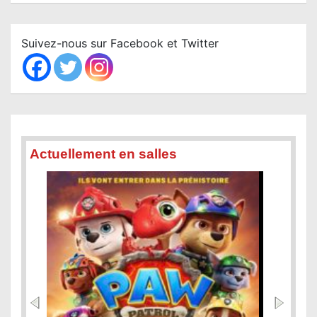
a
r
c
Suivez-nous sur Facebook et Twitter
h
Actuellement en salles