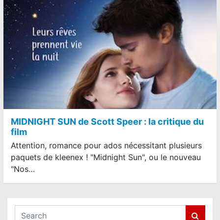
MIDNIGHT SUN de Scott Speer : la critique du
film
Attention, romance pour ados nécessitant plusieurs
paquets de kleenex ! "Midnight Sun", ou le nouveau
"Nos…
S