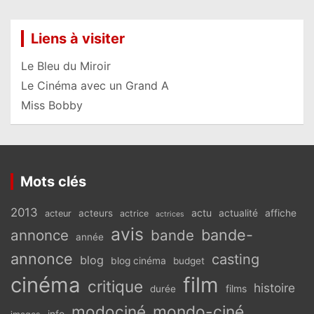
Liens à visiter
Le Bleu du Miroir
Le Cinéma avec un Grand A
Miss Bobby
Mots clés
2013
actu
acteurs
actualité
affiche
acteur
actrice
actrices
avis
bande-
annonce
bande
année
annonce
casting
blog
blog cinéma
budget
cinéma
film
critique
histoire
films
durée
modociné
mondo-ciné
info