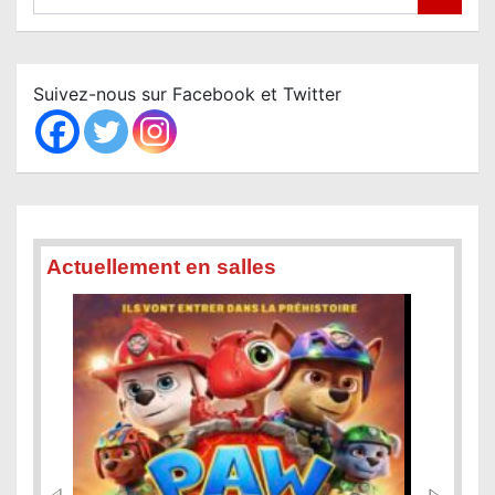
e
a
r
c
Suivez-nous sur Facebook et Twitter
h
Actuellement en salles