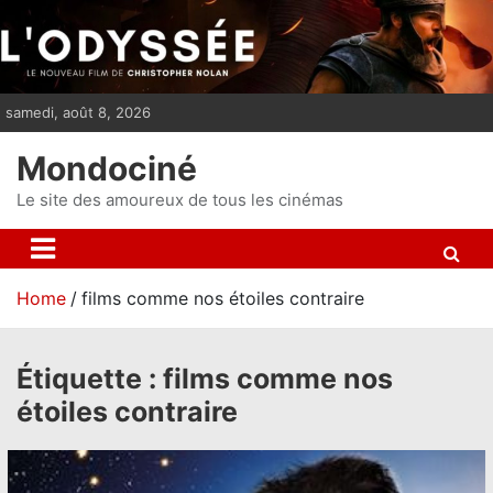
S
k
i
p
samedi, août 8, 2026
t
o
Mondociné
c
o
Le site des amoureux de tous les cinémas
n
t
e
Home
films comme nos étoiles contraire
n
t
Étiquette :
films comme nos
étoiles contraire