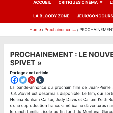
ACCUEIL
CRITIQUES CINÉMA
L
LA BLOODY ZONE
JEUX/CONCOURS
Home
Prochainement...
PROCHAINEMENT 
PROCHAINEMENT : LE NOUVEA
SPIVET »
Partagez cet article
La bande-annonce du prochain film de Jean-Pierre
T.S. Spivet
est désormais disponible. Le film, qui sor
Helena Bonham Carter, Judy Davis et Callum Keith Renni
d’une coproduction franco-américaine d’aventures narr
le ranch familial, isolé au fin fond du Montana. Garç