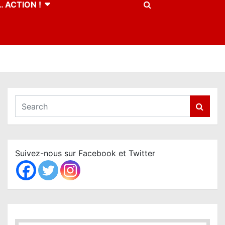
 ACTION !
S
e
a
r
c
Suivez-nous sur Facebook et Twitter
h