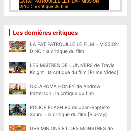
PAT PATROUILLE LE FILM - MISSION
DE LA COMÉDIE-FR
O : la critique du film
film
e la suite...
Lire la suite...
Les dernières critiques
LA PAT PATROUILLE LE FILM – MISSION
DINO : la critique du film
LES MAÎTRES DE L’UNIVERS de Travis
Knight : la critique du film [Prime Video]
OKLAHOMA HONEY de Andrew
Patterson : la critique du film
POLICE FLASH 80 de Jean-Baptiste
Saurel : la critique du film [Blu-ray]
DES MINIONS ET DES MONSTRES de