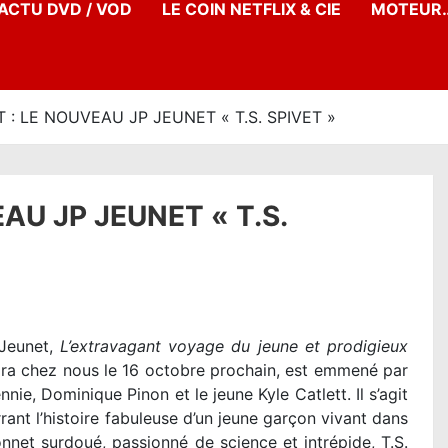
’ACTU DVD / VOD
LE COIN NETFLIX & CIE
MOTEUR…
: LE NOUVEAU JP JEUNET « T.S. SPIVET »
U JP JEUNET « T.S.
 Jeunet,
L’extravagant voyage du jeune et prodigieux
tira chez nous le 16 octobre prochain, est emmené par
e, Dominique Pinon et le jeune Kyle Catlett. Il s’agit
ant l’histoire fabuleuse d’un jeune garçon vivant dans
onnet surdoué, passionné de science et intrépide, T.S.