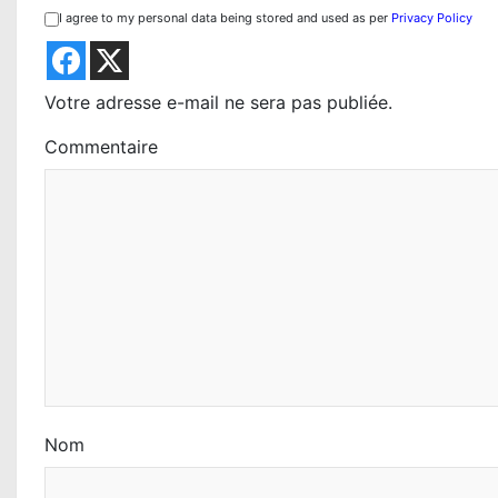
t
I agree to my personal data being stored and used as per
Privacy Policy
i
o
Votre adresse e-mail ne sera pas publiée.
n
Commentaire
d
e
l
’
a
r
t
Nom
i