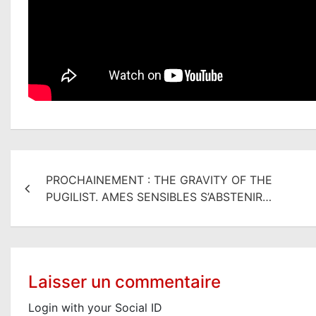
N
PROCHAINEMENT : THE GRAVITY OF THE
a
PUGILIST. AMES SENSIBLES S’ABSTENIR…
v
i
g
Laisser un commentaire
a
Login with your Social ID