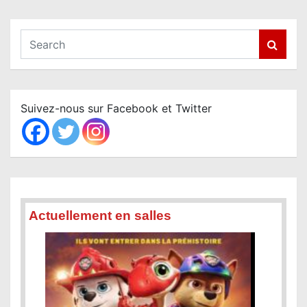
S
e
a
r
c
Suivez-nous sur Facebook et Twitter
h
Actuellement en salles