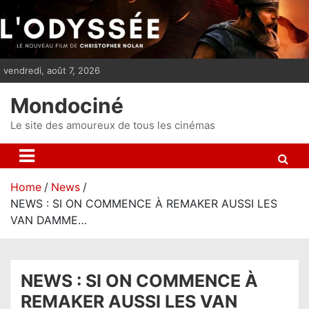
S
k
i
p
vendredi, août 7, 2026
t
o
Mondociné
c
o
Le site des amoureux de tous les cinémas
n
t
e
Home
News
n
NEWS : SI ON COMMENCE À REMAKER AUSSI LES
t
VAN DAMME…
NEWS : SI ON COMMENCE À
REMAKER AUSSI LES VAN