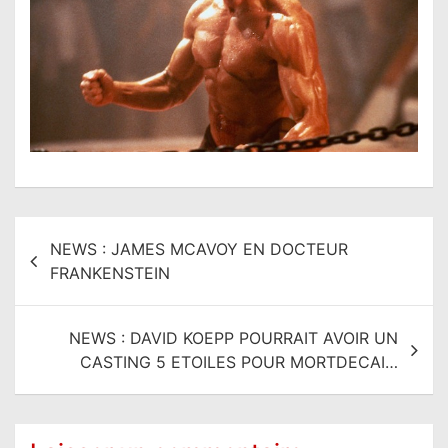
N
NEWS : JAMES MCAVOY EN DOCTEUR
a
FRANKENSTEIN
v
i
NEWS : DAVID KOEPP POURRAIT AVOIR UN
g
CASTING 5 ETOILES POUR MORTDECAI…
a
t
i