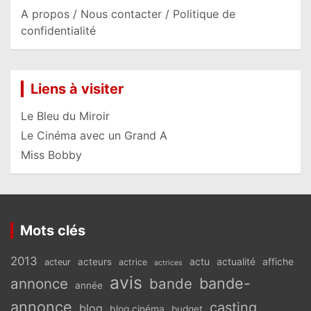
A propos / Nous contacter / Politique de
confidentialité
Liens à visiter
Le Bleu du Miroir
Le Cinéma avec un Grand A
Miss Bobby
Mots clés
2013
actu
acteurs
actualité
affiche
acteur
actrice
actrices
avis
bande-
annonce
bande
année
annonce
casting
blog
blog cinéma
budget