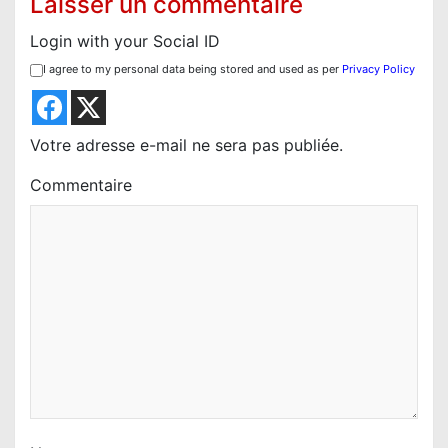
Laisser un commentaire
o
Login with your Social ID
n
I agree to my personal data being stored and used as per
Privacy Policy
d
e
l
Votre adresse e-mail ne sera pas publiée.
’
Commentaire
a
r
t
i
c
l
e