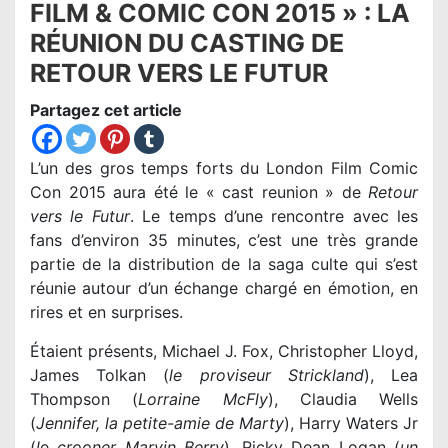
FILM & COMIC CON 2015 » : LA
RÉUNION DU CASTING DE
RETOUR VERS LE FUTUR
Partagez cet article
L’un des gros temps forts du London Film Comic
Con 2015 aura été le « cast reunion » de
Retour
vers le Futur
. Le temps d’une rencontre avec les
fans d’environ 35 minutes, c’est une très grande
partie de la distribution de la saga culte qui s’est
réunie autour d’un échange chargé en émotion, en
rires et en surprises.
Étaient présents, Michael J. Fox, Christopher Lloyd,
James Tolkan (
le proviseur Strickland
), Lea
Thompson (
Lorraine McFly
), Claudia Wells
(
Jennifer, la petite-amie de Marty
), Harry Waters Jr
(
l
e
crooner Marvin Berry
), Ricky Dean Logan (
un