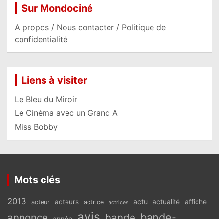
Sur Mondociné
A propos / Nous contacter / Politique de
confidentialité
Liens à visiter
Le Bleu du Miroir
Le Cinéma avec un Grand A
Miss Bobby
Mots clés
2013
actu
acteurs
actualité
affiche
acteur
actrice
actrices
avis
bande-
annonce
bande
année