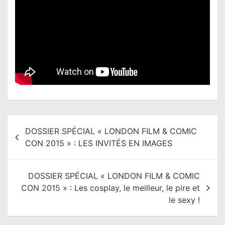
N
DOSSIER SPÉCIAL « LONDON FILM & COMIC
a
CON 2015 » : LES INVITÉS EN IMAGES
v
i
DOSSIER SPÉCIAL « LONDON FILM & COMIC
g
CON 2015 » : Les cosplay, le meilleur, le pire et
a
le sexy !
t