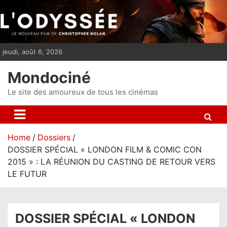
S
k
i
p
jeudi, août 6, 2026
t
o
Mondociné
c
o
Le site des amoureux de tous les cinémas
n
t
e
Home
Dossiers
n
DOSSIER SPÉCIAL « LONDON FILM & COMIC CON
t
2015 » : LA RÉUNION DU CASTING DE RETOUR VERS
LE FUTUR
DOSSIER SPÉCIAL « LONDON