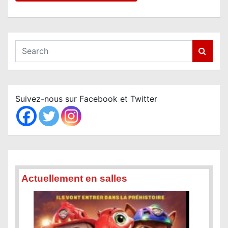
S
e
a
r
c
Suivez-nous sur Facebook et Twitter
h
Actuellement en salles