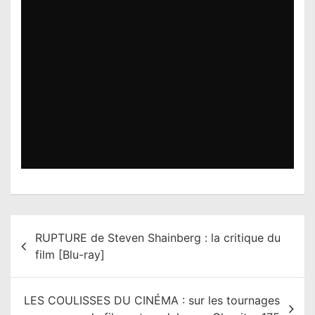
N
RUPTURE de Steven Shainberg : la critique du
a
film [Blu-ray]
v
i
LES COULISSES DU CINÉMA : sur les tournages
g