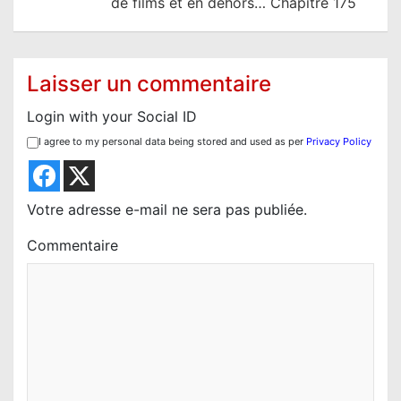
de films et en dehors… Chapitre 175
a
t
i
Laisser un commentaire
o
Login with your Social ID
n
I agree to my personal data being stored and used as per
Privacy Policy
d
e
l
Votre adresse e-mail ne sera pas publiée.
’
Commentaire
a
r
t
i
c
l