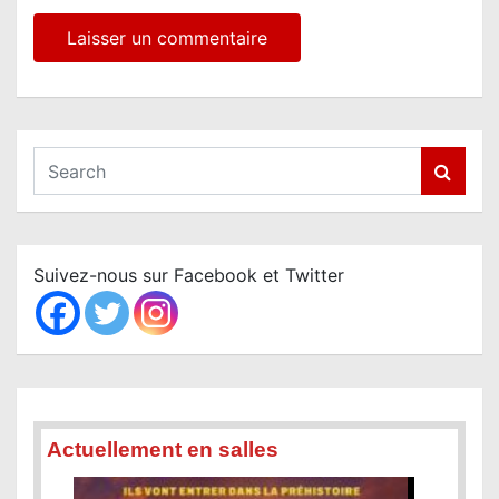
S
e
a
r
c
Suivez-nous sur Facebook et Twitter
h
Actuellement en salles