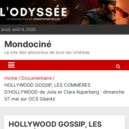
S
k
i
p
jeudi, août 6, 2026
t
o
Mondociné
c
o
Le site des amoureux de tous les cinémas
n
t
e
Home
Documentaire
n
HOLLYWOOD GOSSIP, LES COMMÈRES
t
D’HOLLYWOOD de Julia et Clara Kuperberg : dimanche
07 mai sur OCS Géants
HOLLYWOOD GOSSIP, LES