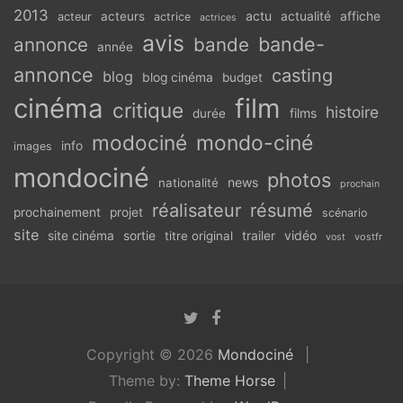
2013
actu
acteurs
actualité
affiche
acteur
actrice
actrices
avis
bande-
annonce
bande
année
annonce
casting
blog
blog cinéma
budget
cinéma
film
critique
histoire
films
durée
modociné
mondo-ciné
info
images
mondociné
photos
news
nationalité
prochain
réalisateur
résumé
prochainement
projet
scénario
site
vidéo
site cinéma
sortie
titre original
trailer
vostfr
vost
Copyright © 2026
Mondociné
Theme by:
Theme Horse