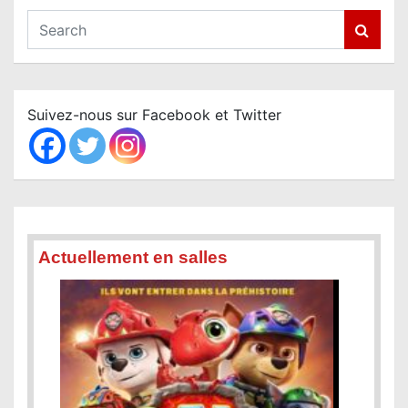
S
e
a
r
c
Suivez-nous sur Facebook et Twitter
h
Actuellement en salles