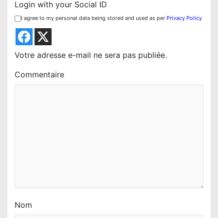
i
Login with your Social ID
o
I agree to my personal data being stored and used as per
Privacy Policy
n
d
Votre adresse e-mail ne sera pas publiée.
e
Commentaire
l
’
a
r
t
i
c
l
e
Nom