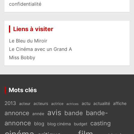
confidentialité
Liens à visiter
Le Bleu du Miroir
Le Cinéma avec un Grand A
Miss Bobby
Mots clés
2013
actu
acteurs
actualité
affiche
acteur
actrice
actrices
avis
bande-
annonce
bande
année
annonce
casting
blog
blog cinéma
budget