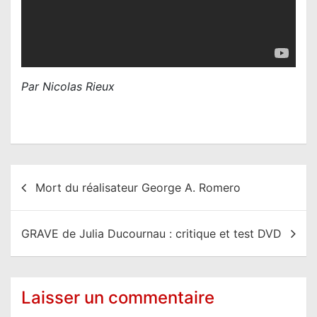
Par Nicolas Rieux
N
Mort du réalisateur George A. Romero
a
v
GRAVE de Julia Ducournau : critique et test DVD
i
g
a
Laisser un commentaire
t