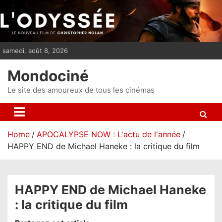
S
k
i
p
samedi, août 8, 2026
t
o
Mondociné
c
o
Le site des amoureux de tous les cinémas
n
t
e
Home
APOCALYPSE NOW : L'actu de l'année
n
HAPPY END de Michael Haneke : la critique du film
t
HAPPY END de Michael Haneke
: la critique du film