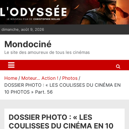
S
k
i
p
dimanche, août 9, 2026
t
o
Mondociné
c
o
Le site des amoureux de tous les cinémas
n
t
e
Home
Moteur... Action !
Photos
n
DOSSIER PHOTO : « LES COULISSES DU CINÉMA EN
t
10 PHOTOS » Part. 56
DOSSIER PHOTO : « LES
COULISSES DU CINÉMA EN 10