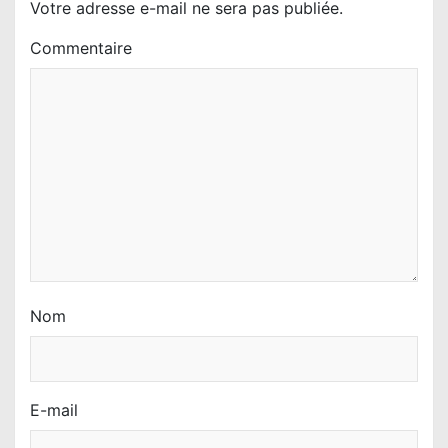
’
Votre adresse e-mail ne sera pas publiée.
a
Commentaire
r
t
i
c
l
e
Nom
E-mail