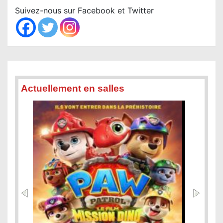
c
Suivez-nous sur Facebook et Twitter
h
Actuellement en salles