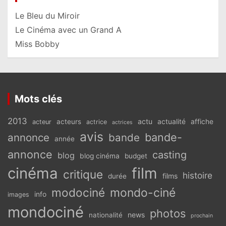
Le Bleu du Miroir
Le Cinéma avec un Grand A
Miss Bobby
Mots clés
2013
actu
acteurs
actualité
affiche
acteur
actrice
actrices
avis
bande-
annonce
bande
année
annonce
casting
blog
blog cinéma
budget
cinéma
film
critique
histoire
films
durée
modociné
mondo-ciné
info
images
mondociné
photos
news
nationalité
prochain