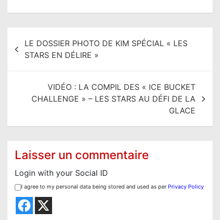
N
LE DOSSIER PHOTO DE KIM SPÉCIAL « LES
a
STARS EN DÉLIRE »
v
i
VIDÉO : LA COMPIL DES « ICE BUCKET
g
CHALLENGE » – LES STARS AU DÉFI DE LA
a
GLACE
t
i
o
Laisser un commentaire
n
Login with your Social ID
d
I agree to my personal data being stored and used as per
Privacy Policy
e
l