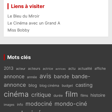
Liens à visiter
Le Bleu du Miroir
Le Cinéma avec un Grand A
Miss Bobby
Mots clés
2013
actu
acteurs
actualité
affiche
acteur
actrice
actrices
avis
bande-
annonce
bande
année
annonce
casting
blog
blog cinéma
budget
cinéma
film
critique
histoire
films
durée
modociné
mondo-ciné
info
images