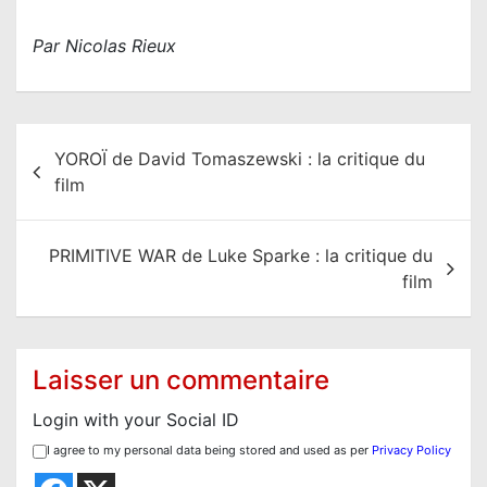
Par Nicolas Rieux
N
YOROÏ de David Tomaszewski : la critique du
a
film
v
i
PRIMITIVE WAR de Luke Sparke : la critique du
g
film
a
t
i
Laisser un commentaire
o
Login with your Social ID
n
I agree to my personal data being stored and used as per
Privacy Policy
d