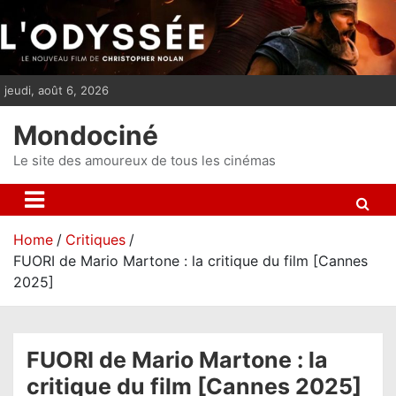
S
k
i
p
jeudi, août 6, 2026
t
o
Mondociné
c
o
Le site des amoureux de tous les cinémas
n
t
e
Home
Critiques
n
FUORI de Mario Martone : la critique du film [Cannes
t
2025]
FUORI de Mario Martone : la
critique du film [Cannes 2025]