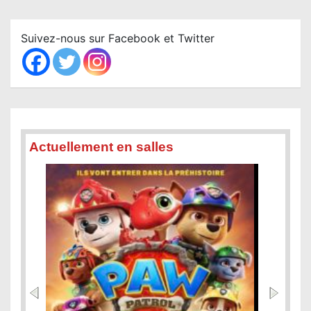
a
r
c
Suivez-nous sur Facebook et Twitter
h
Actuellement en salles