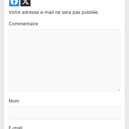
e
l
Votre adresse e-mail ne sera pas publiée.
’
Commentaire
a
r
t
i
c
l
e
Nom
E-mail