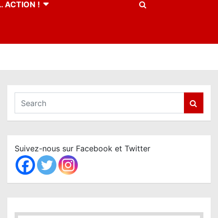
 ACTION !
S
e
a
r
c
Suivez-nous sur Facebook et Twitter
h