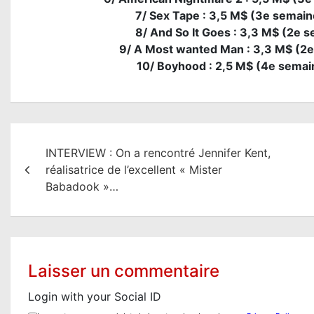
7/ Sex Tape : 3,5 M$ (3e semaine
8/ And So It Goes : 3,3 M$ (2e se
9/ A Most wanted Man : 3,3 M$ (2e 
10/ Boyhood : 2,5 M$ (4e semaine
N
INTERVIEW : On a rencontré Jennifer Kent,
a
réalisatrice de l’excellent « Mister
v
Babadook »…
i
g
a
Laisser un commentaire
t
Login with your Social ID