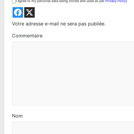
i
I agree to my personal data being stored and used as per
Privacy Policy
o
n
Votre adresse e-mail ne sera pas publiée.
d
Commentaire
e
l
’
a
r
t
i
Nom
c