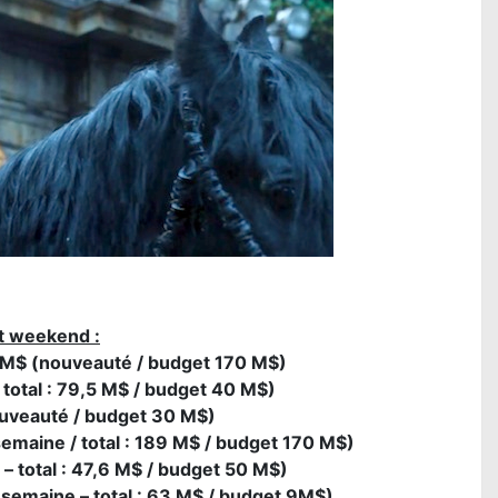
 weekend :
4 M$ (nouveauté / budget 170 M$)
 total : 79,5 M$ / budget 40 M$)
ouveauté / budget 30 M$)
semaine / total : 189 M$ / budget 170 M$)
– total : 47,6 M$ / budget 50 M$)
semaine – total : 63 M$ / budget 9M$)